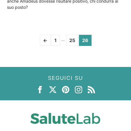
anche Amadeus dovesse risultare positivo, chi condurrà al
suo posto?
…
←
1
25
26
SEGUICI SU