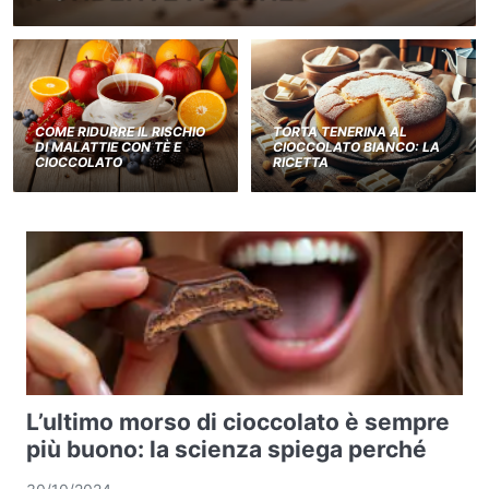
COME RIDURRE IL RISCHIO
TORTA TENERINA AL
DI MALATTIE CON TÈ E
CIOCCOLATO BIANCO: LA
CIOCCOLATO
RICETTA
L’ultimo morso di cioccolato è sempre
più buono: la scienza spiega perché