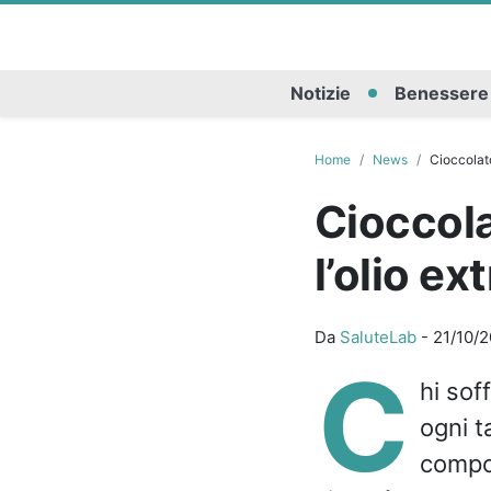
Notizie
Benessere
Home
News
Cioccolato
Cioccola
l’olio ex
Da
SaluteLab
-
21/10/2
C
hi sof
ogni t
compon