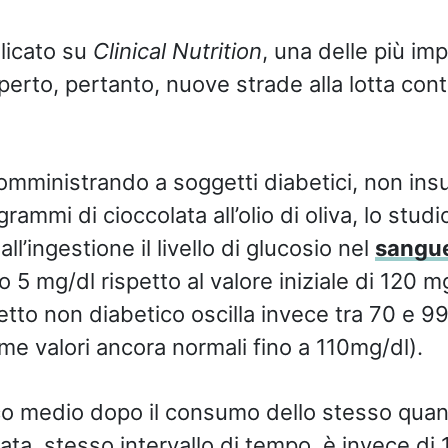
licato su
Clinical Nutrition
, una delle più imp
perto, pertanto, nuove strade alla lotta cont
somministrando a soggetti diabetici, non insu
rammi di cioccolata all’olio di oliva, lo stud
ll’ingestione il livello di glucosio nel
sangu
 5 mg/dl rispetto al valore iniziale di 120 m
etto non diabetico oscilla invece tra 70 e 9
me valori ancora normali fino a 110mg/dl).
ico medio dopo il consumo dello stesso quant
ta, stesso intervallo di tempo, è invece di