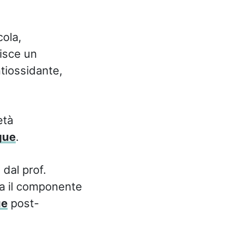
cola,
uisce un
ntiossidante,
età
gue
.
 dal prof.
iva il componente
ue
post-