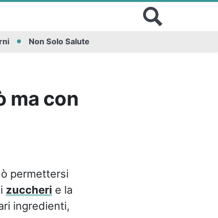
rni
Non Solo Salute
uò ma con
uò permettersi
di
zuccheri
e la
i ingredienti,