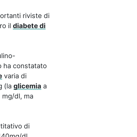
ortanti riviste di
ro il
diabete di
lino-
io ha constatato
e
varia di
g (la
glicemia
a
9 mg/dl, ma
itativo di
 140mg/dl.