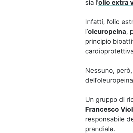
sia l’
olio extra 
Infatti, l’olio 
l’
oleuropeina
, 
principio bioatt
cardioprotettiv
Nessuno, però, 
dell’oleuropeina
Un gruppo di ric
Francesco Viol
responsabile del
prandiale.