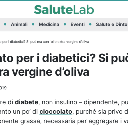
Animali
Medicina
Eventi
Salute e Dinto
 per i diabetici? Si può ma con l’olio extra vergine d’oliva
to per i diabetici? Si p
tra vergine d’oliva
019
fre di
diabete
, non insulino – dipendente, p
anto un po’ di
cioccolato
, purché sia privo 
ente grassa, necessaria per aggregare i var