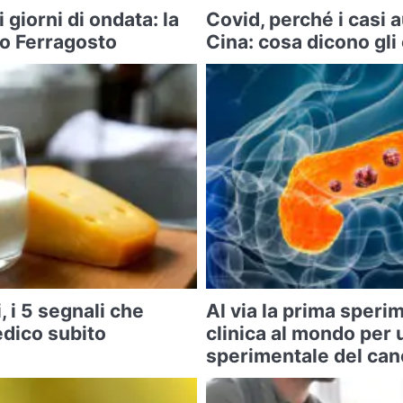
i giorni di ondata: la
Covid, perché i casi
po Ferragosto
Cina: cosa dicono gli
, i 5 segnali che
Al via la prima sper
edico subito
clinica al mondo per 
sperimentale del can