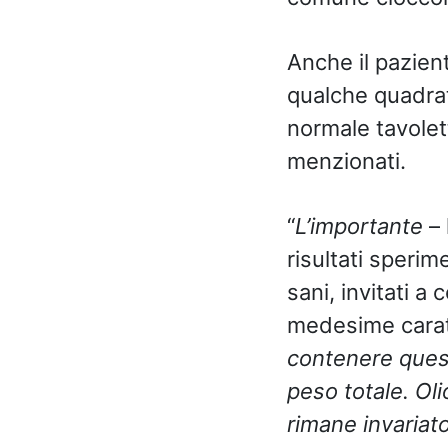
Anche il pazient
qualche quadrat
normale tavolett
menzionati.
“
L’importante
– 
risultati speri
sani, invitati a
medesime carat
contenere questa
peso totale. Oli
rimane invariat