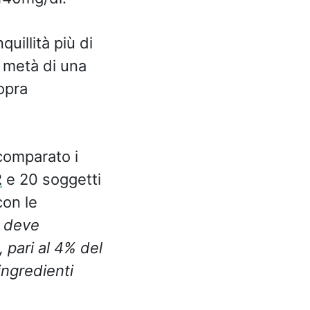
uillità più di
 metà di una
sopra
 comparato i
2
e 20 soggetti
on le
e deve
 pari al 4% del
 ingredienti