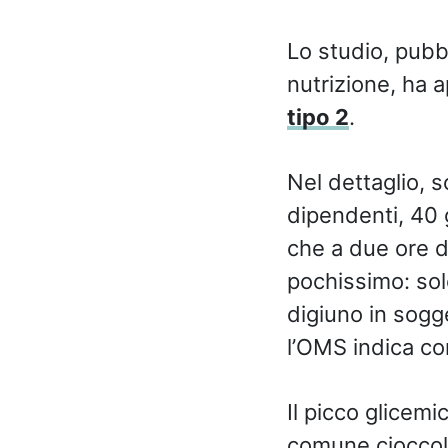
Lo studio, pubb
nutrizione, ha a
tipo 2
.
Nel dettaglio, 
dipendenti, 40 g
che a due ore da
pochissimo: solo
digiuno in sogg
l’OMS indica co
Il picco glicem
comune cioccola