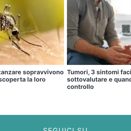
zanzare sopravvivono
Tumori, 3 sintomi faci
 scoperta la loro
sottovalutare e quan
controllo
SEGUICI SU