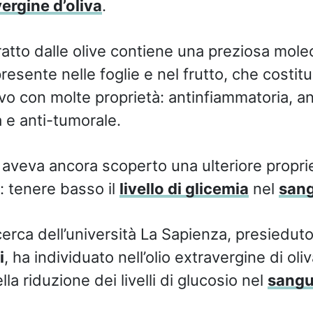
vergine d’oliva
.
estratto dalle olive contiene una preziosa mole
presente nelle foglie e nel frutto, che costit
ivo con molte proprietà: antinfiammatoria, a
a e anti-tumorale.
aveva ancora scoperto una ulteriore propri
: tenere basso il
livello di glicemia
nel
san
erca dell’università La Sapienza, presieduto
i
, ha individuato nell’olio extravergine di ol
la riduzione dei livelli di glucosio nel
sang