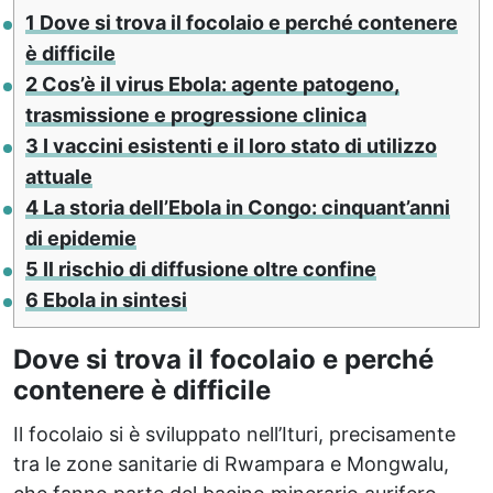
1
Dove si trova il focolaio e perché contenere
è difficile
2
Cos’è il virus Ebola: agente patogeno,
trasmissione e progressione clinica
3
I vaccini esistenti e il loro stato di utilizzo
attuale
4
La storia dell’Ebola in Congo: cinquant’anni
di epidemie
5
Il rischio di diffusione oltre confine
6
Ebola in sintesi
Dove si trova il focolaio e perché
contenere è difficile
Il focolaio si è sviluppato nell’Ituri, precisamente
tra le zone sanitarie di Rwampara e Mongwalu,