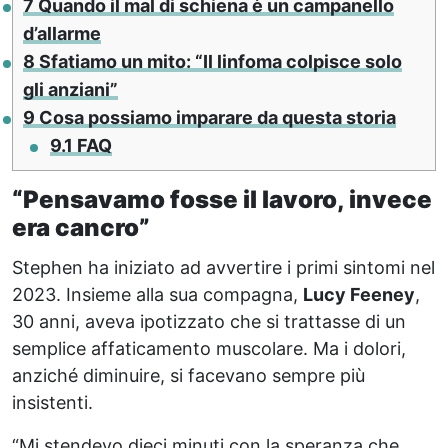
7
Quando il mal di schiena è un campanello
d’allarme
8
Sfatiamo un mito: “Il linfoma colpisce solo
gli anziani”
9
Cosa possiamo imparare da questa storia
9.1
FAQ
“Pensavamo fosse il lavoro, invece
era cancro”
Stephen ha iniziato ad avvertire i primi sintomi nel
2023. Insieme alla sua compagna,
Lucy Feeney
,
30 anni, aveva ipotizzato che si trattasse di un
semplice affaticamento muscolare. Ma i dolori,
anziché diminuire, si facevano sempre più
insistenti.
“Mi stendevo dieci minuti con la speranza che