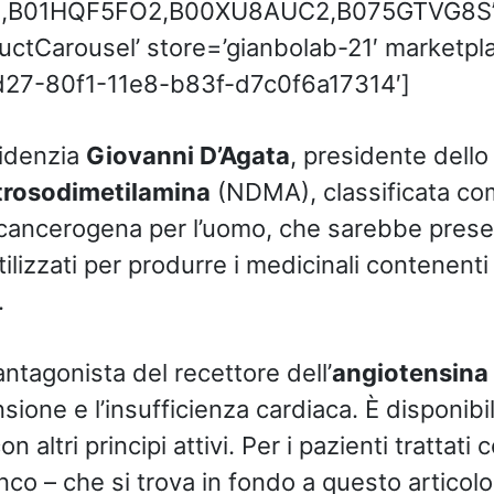
,B01HQF5FO2,B00XU8AUC2,B075GTVG8S
ctCarousel’ store=’gianbolab-21′ marketpla
d27-80f1-11e8-b83f-d7c0f6a17314′]
videnzia
Giovanni D’Agata
, presidente dello
trosodimetilamina
(NDMA), classificata co
ancerogena per l’uomo, che sarebbe present
ilizzati per produrre i medicinali contenenti
.
ntagonista del recettore dell’
angiotensina 
ensione e l’insufficienza cardiaca. È disponibi
altri principi attivi. Per i pazienti trattati 
lenco – che si trova in fondo a questo articolo