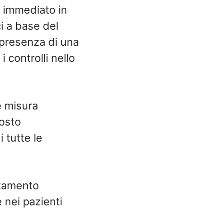
o immediato in
ci a base del
 presenza di una
 controlli nello
me misura
posto
i tutte le
attamento
 nei pazienti