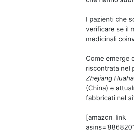
I pazienti che 
verificare se il
medicinali coinv
Come emerge dal
riscontrata nel 
Zhejiang Huaha
(China) e attual
fabbricati nel si
[amazon_link
asins=’88682