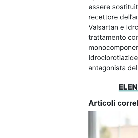
essere sostituit
recettore dell’a
Valsartan e Idro
trattamento con 
monocomponenti
Idroclorotiazid
antagonista del 
ELEN
Articoli correl