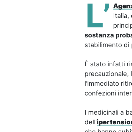
L’
Agenz
Italia
princi
sostanza prob
stabilimento di
È stato infatti 
precauzionale, 
l’immediato riti
confezioni inte
I medicinali a b
dell’
ipertensio
che hanno subi