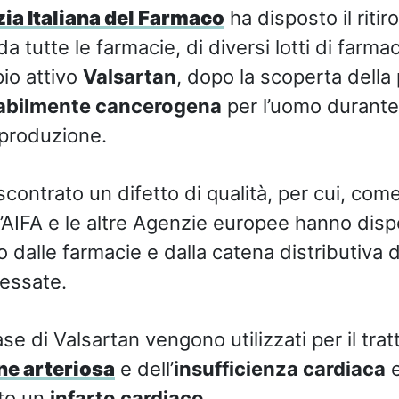
ia Italiana del Farmaco
ha disposto il ritir
, da tutte le farmacie, di diversi lotti di farma
pio attivo
Valsartan
, dopo la scoperta della
abilmente cancerogena
per l’uomo durante i
 produzione.
riscontrato un difetto di qualità, per cui, co
l’AIFA e le altre Agenzie europee hanno dis
ro dalle farmacie e dalla catena distributiva d
ressate.
ase di Valsartan vengono utilizzati per il tr
ne arteriosa
e dell’
insufficienza cardiaca
e
to un
infarto cardiaco
.