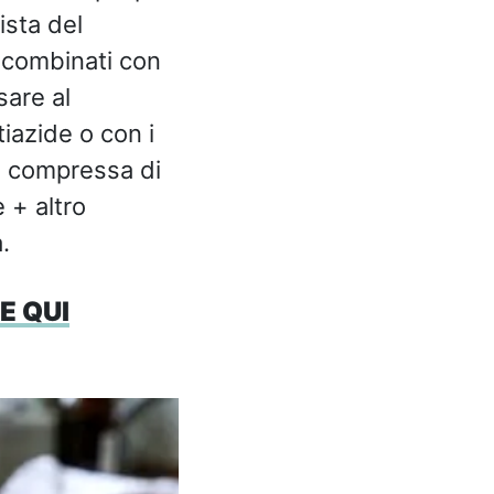
ista del
ti combinati con
sare al
iazide o con i
a compressa di
 + altro
.
E QUI