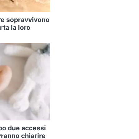
re sopravvivono
rta la loro
po due accessi
vranno chiarire