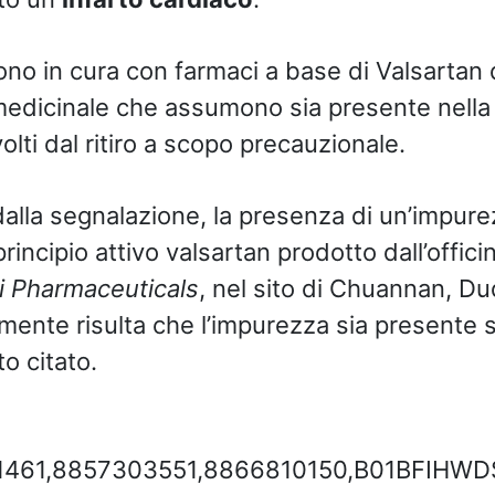
sono in cura con farmaci a base di Valsarta
 medicinale che assumono sia presente nella 
olti dal ritiro a scopo precauzionale.
la segnalazione, la presenza di un’impure
principio attivo valsartan prodotto dall’offici
i Pharmaceuticals
, nel sito di Chuannan, Duq
mente risulta che l’impurezza sia presente s
to citato.
01461,8857303551,8866810150,B01BFIHW