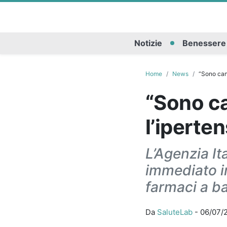
Notizie
Benessere
Home
News
“Sono canc
“Sono ca
l’iperten
L’Agenzia It
immediato in 
farmaci a ba
Da
SaluteLab
-
06/07/