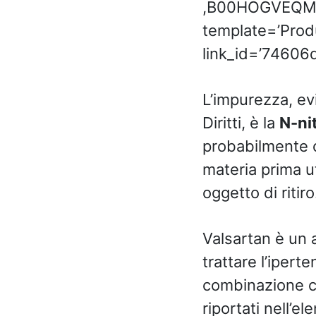
,B00HOGVEQM
template=’Produ
link_id=’74606
L’impurezza, e
Diritti, è la
N-ni
probabilmente c
materia prima ut
oggetto di ritiro
Valsartan è un a
trattare l’ipert
combinazione con 
riportati nell’e