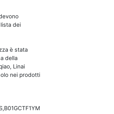
n devono
lista dei
zza è stata
na della
iao, Linai
olo nei prodotti
DS,B01GCTF1YM