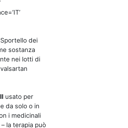
’
ce=’IT’
 Sportello dei
me sostanza
e nei lotti di
 valsartan
II
usato per
le da solo o in
con i medicinali
 – la terapia può