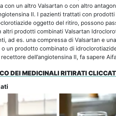
a con un altro Valsartan o con altro antagon
ngiotensina II. I pazienti trattati con prodot
clorotiazide oggetto del ritiro, possono pas
altri prodotti combinati Valsartan Idroclorot
, ad es. una compressa di Valsartan e un
e o un prodotto combinato di idroclorotiazide
recettore dell’angiotensina II, fa sapere Aifa
CO DEI MEDICINALI RITIRATI CLICCAT
ati