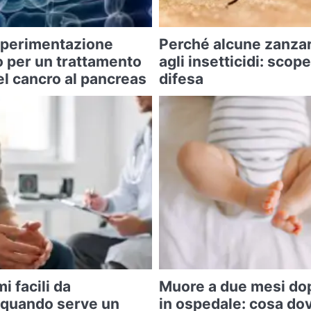
 sperimentazione
Perché alcune zanza
o per un trattamento
agli insetticidi: scope
l cancro al pancreas
difesa
i facili da
Muore a due mesi do
 quando serve un
in ospedale: cosa do