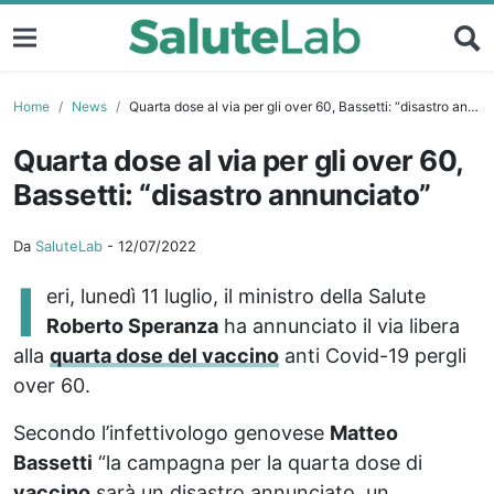
Home
News
Quarta dose al via per gli over 60, Bassetti: “disastro annunciato”
Quarta dose al via per gli over 60,
Bassetti: “disastro annunciato”
Da
SaluteLab
-
12/07/2022
I
eri, lunedì 11 luglio, il ministro della Salute
Roberto Speranza
ha annunciato il via libera
alla
quarta dose del vaccino
anti Covid-19 pergli
over 60.
Secondo l’infettivologo genovese
Matteo
Bassetti
“la campagna per la quarta dose di
vaccino
sarà un disastro annunciato, un