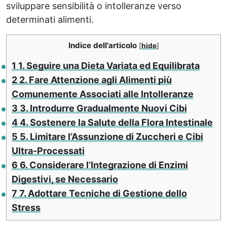
sviluppare sensibilità o intolleranze verso
determinati alimenti.
Indice dell'articolo
[
hide
]
1
1. Seguire una Dieta Variata ed Equilibrata
2
2. Fare Attenzione agli Alimenti più
Comunemente Associati alle Intolleranze
3
3. Introdurre Gradualmente Nuovi Cibi
4
4. Sostenere la Salute della Flora Intestinale
5
5. Limitare l’Assunzione di Zuccheri e Cibi
Ultra-Processati
6
6. Considerare l’Integrazione di Enzimi
Digestivi, se Necessario
7
7. Adottare Tecniche di Gestione dello
Stress