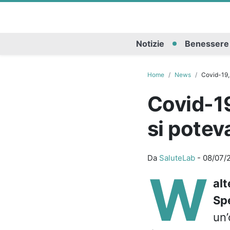
Notizie
Benessere
Home
News
Covid-19, 
Covid-19
si potev
Da
SaluteLab
-
08/07/
W
alt
Sp
un’