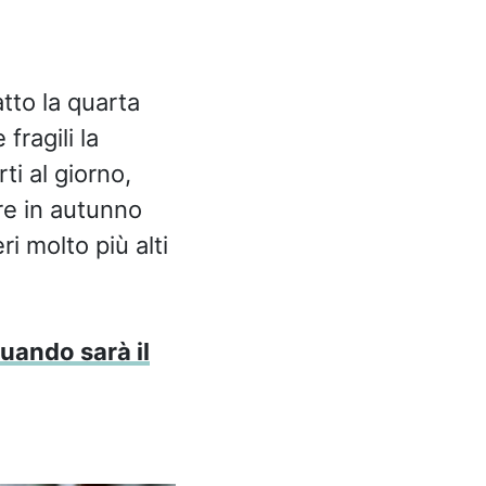
tto la quarta
fragili la
i al giorno,
re in autunno
i molto più alti
uando sarà il