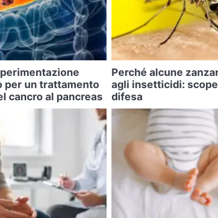
 sperimentazione
Perché alcune zanza
o per un trattamento
agli insetticidi: scope
l cancro al pancreas
difesa