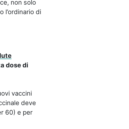
ece, non solo
 l’ordinario di
lute
a dose di
ovi vaccini
ccinale deve
er 60) e per