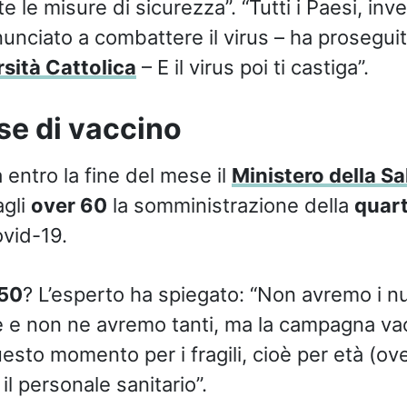
 le misure di sicurezza”. “Tutti i Paesi, inv
rinunciato a combattere il virus – ha proseguito
sità Cattolica
– E il virus poi ti castiga”.
se di vaccino
à entro la fine del mese il
Ministero della Sa
gli
over 60
la somministrazione della
quart
vid-19.
50
? L’esperto ha spiegato: “Non avremo i nu
e e non ne avremo tanti, ma la campagna va
esto momento per i fragili, cioè per età (ov
il personale sanitario”.