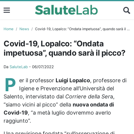
Home
News
Covid-19, Lopalco: “Ondata impetuosa”, quando sarà il picco?
Covid-19, Lopalco: “Ondata
impetuosa”, quando sarà il picco?
Da
SaluteLab
-
06/07/2022
P
er il professor
Luigi Lopalco
, professore di
Igiene e Prevenzione all’Università del
Salento, intervistato dal
Corriere della Ser
a,
“siamo vicini al picco” della
nuova ondata di
Covid-19
, “a metà luglio dovremmo averlo
raggiunto”.
Una previsione fondata “sull’osservazione di