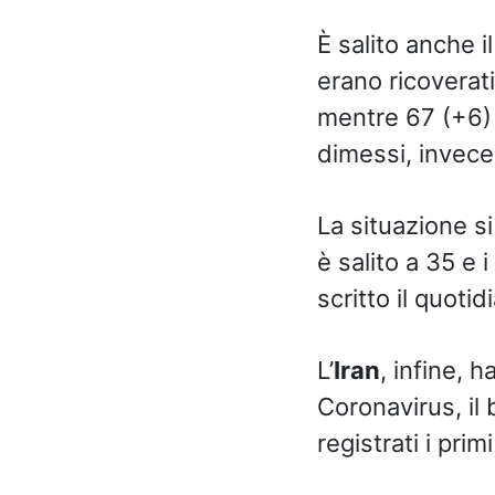
È salito anche il
erano ricoverat
mentre 67 (+6) s
dimessi, invece,
La situazione s
è salito a 35 e i
scritto il quoti
L’
Iran
, infine, 
Coronavirus, il
registrati i primi