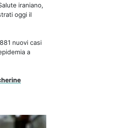
alute iraniano,
rati oggi il
 881 nuovi casi
’epidemia a
cherine