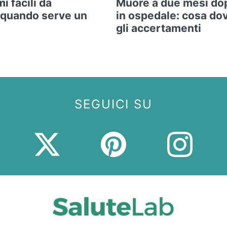
i facili da
Muore a due mesi do
 quando serve un
in ospedale: cosa do
gli accertamenti
SEGUICI SU