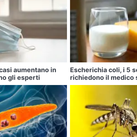
 casi aumentano in
Escherichia coli, i 5 
o gli esperti
richiedono il medico 