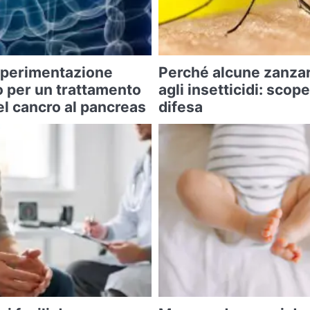
 sperimentazione
Perché alcune zanza
o per un trattamento
agli insetticidi: scope
l cancro al pancreas
difesa