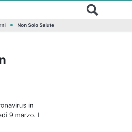
rni
Non Solo Salute
in
ronavirus in
edì 9 marzo. I