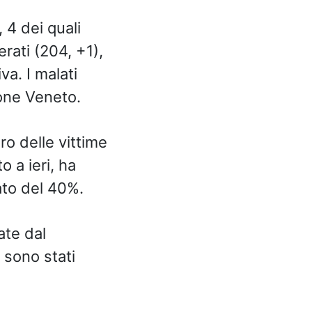
, 4 dei quali
erati (204, +1),
va. I malati
ione Veneto.
ro delle vittime
o a ieri, ha
ato del 40%.
ate dal
 sono stati