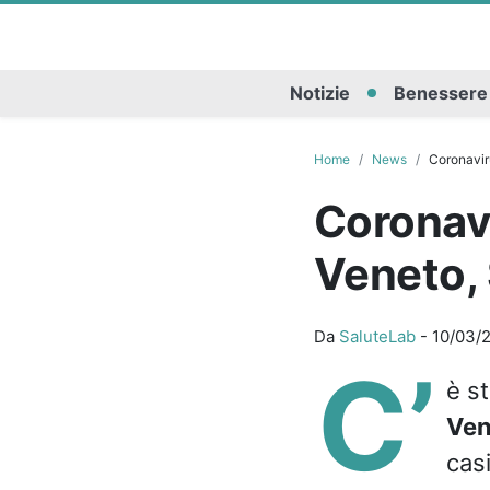
Notizie
Benessere
Home
News
Coronaviru
Coronavi
Veneto, 
Da
SaluteLab
-
10/03/
C’
è st
Ven
casi