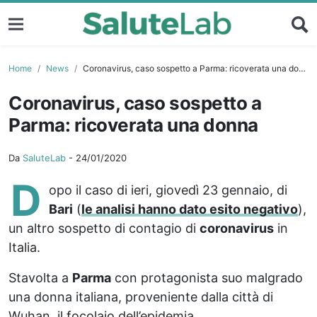
Home
News
Coronavirus, caso sospetto a Parma: ricoverata una donna
Coronavirus, caso sospetto a
Parma: ricoverata una donna
Da
SaluteLab
-
24/01/2020
D
opo il caso di ieri, giovedì 23 gennaio, di
Bari
(
le analisi hanno dato esito negativo
),
un altro sospetto di contagio di
coronavirus
in
Italia.
Stavolta a
Parma
con protagonista suo malgrado
una donna italiana, proveniente dalla città di
Wuhan, il focolaio dell’epidemia.