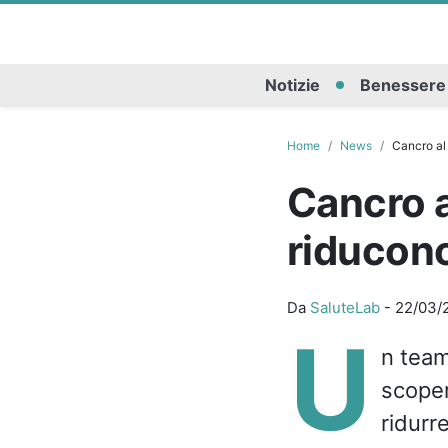
Notizie
Benessere
Home
News
Cancro al 
Cancro a
riducono 
Da
SaluteLab
-
22/03/
U
n tea
scoper
ridurre