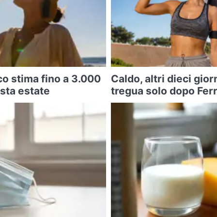
co stima fino a 3.000
Caldo, altri dieci gior
esta estate
tregua solo dopo Fer