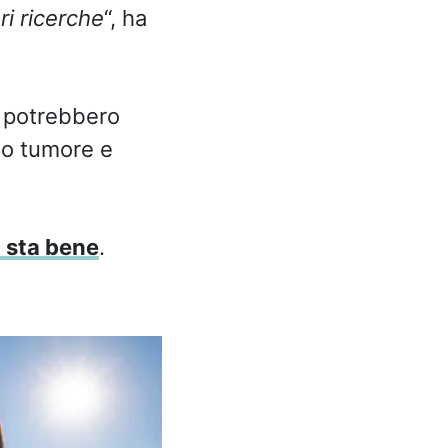
ri ricerche
“, ha
ro potrebbero
to tumore e
n sta bene
.