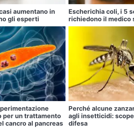
 casi aumentano in
Escherichia coli, i 5 
o gli esperti
richiedono il medico 
 sperimentazione
Perché alcune zanza
o per un trattamento
agli insetticidi: scope
l cancro al pancreas
difesa