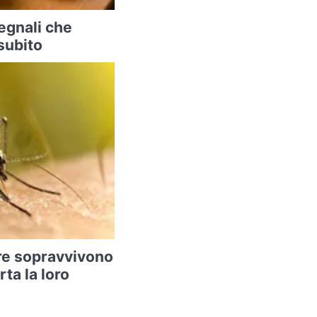
segnali che
subito
re sopravvivono
rta la loro