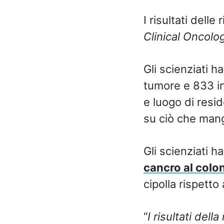
I risultati delle
Clinical Oncolo
Gli scienziati h
tumore e 833 in
e luogo di resid
su ciò che mang
Gli scienziati h
cancro al colo
cipolla rispetto
“
I risultati del