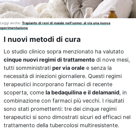
Leggi anche:
Trapianto di reni di maiale nell’uomo: al via una nuova
sperimentazione
I nuovi metodi di cura
Lo studio clinico sopra menzionato ha valutato
cinque nuovi regimi di trattamento
di nove mesi,
tutti somministrati
per via orale
e senza la
necessità di iniezioni giornaliere. Questi regimi
terapeutici incorporano farmaci di recente
scoperta, come
la bedaquilina e il delamanid
, in
combinazione con farmaci più vecchi. I risultati
sono stati promettenti: tre dei cinque regimi
terapeutici si sono dimostrati sicuri ed efficaci nel
trattamento della tubercolosi multiresistente.