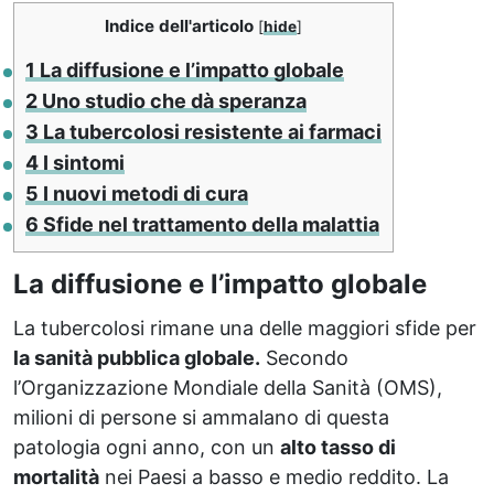
Indice dell'articolo
[
hide
]
1
La diffusione e l’impatto globale
2
Uno studio che dà speranza
3
La tubercolosi resistente ai farmaci
4
I sintomi
5
I nuovi metodi di cura
6
Sfide nel trattamento della malattia
La diffusione e l’impatto globale
La tubercolosi rimane una delle maggiori sfide per
la sanità pubblica globale.
Secondo
l’Organizzazione Mondiale della Sanità (OMS),
milioni di persone si ammalano di questa
patologia ogni anno, con un
alto tasso di
mortalità
nei Paesi a basso e medio reddito. La