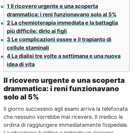
1
Il ricovero urgente e una scoperta
drammatica: i reni funzionavano solo al 5%
2
La chemioterapia immediata e la battaglia
più difficile: dirlo ai figli
3
Le complicazioni ossee e il trapianto di
cellule staminali
4
La dialisi tre volte a settimana e una nuova
idea di vita
Il ricovero urgente e una scoperta
drammatica: i reni funzionavano
solo al 5%
Il giorno successivo agli esami arriva la telefonata
che nessuno vorrebbe mai ricevere. Il medico le
ordina di raggiungere immediatamente l’ospedale.
La situazione è critica e richiede un ricovero