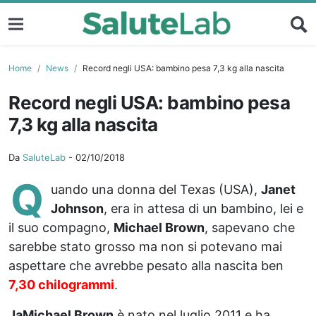
Home
News
Record negli USA: bambino pesa 7,3 kg alla nascita
Record negli USA: bambino pesa
7,3 kg alla nascita
Da
SaluteLab
-
02/10/2018
Q
uando una donna del Texas (USA),
Janet
Johnson
, era in attesa di un bambino, lei e
il suo compagno,
Michael Brown
, sapevano che
sarebbe stato grosso ma non si potevano mai
aspettare che avrebbe pesato alla nascita ben
7,30 chilogrammi
.
JaMichael Brown
è nato nel luglio 2011 e ha