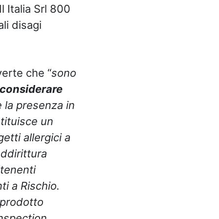
 Italia Srl 800
li disagi
vverte che “
sono
 considerare
e la presenza in
tituisce un
etti allergici a
addirittura
tenenti
ti a Rischio.
 prodotto
Inspection