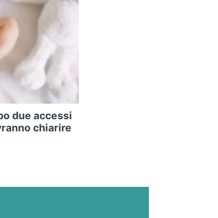
po due accessi
vranno chiarire