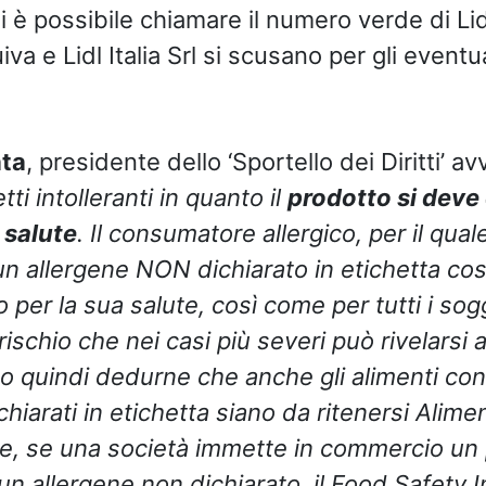
 è possibile chiamare il numero verde di Lidl
va e Lidl Italia Srl si scusano per gli eventua
ata
, presidente dello ‘Sportello dei Diritti’ a
tti intolleranti in quanto il
prodotto si deve
 salute
. Il consumatore allergico, per il qual
un allergene NON dichiarato in etichetta cos
o per la sua salute, così come per tutti i sogg
 rischio che nei casi più severi può rivelarsi 
o quindi dedurne che anche gli alimenti con
chiarati in etichetta siano da ritenersi Alimen
e, se una società immette in commercio un
un allergene non dichiarato, il Food Safety 