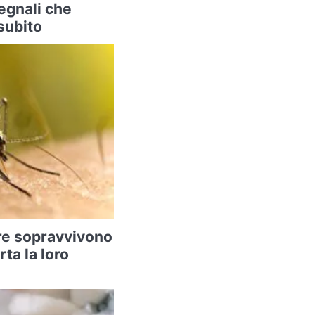
segnali che
subito
re sopravvivono
rta la loro