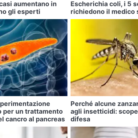
 casi aumentano in
Escherichia coli, i 5 
o gli esperti
richiedono il medico 
 sperimentazione
Perché alcune zanza
o per un trattamento
agli insetticidi: scope
l cancro al pancreas
difesa