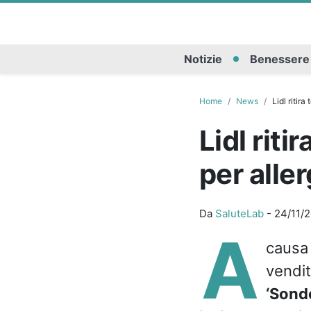
Notizie
Benessere
Home
News
Lidl ritira
Lidl riti
per alle
Da
SaluteLab
-
24/11/
A
causa
vendit
‘Sond