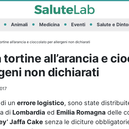
Animali
Medicina
Eventi
Salute e Dinto
 tortine all’arancia e cioccolato per allergeni non dichiarati
ra tortine all’arancia e c
rgeni non dichiarati
2017
 di un
errore logistico
, sono state distribuit
a di
Lombardia
ed
Emilia Romagna
delle c
ey’ Jaffa Cake
senza le diciture obbligatorie