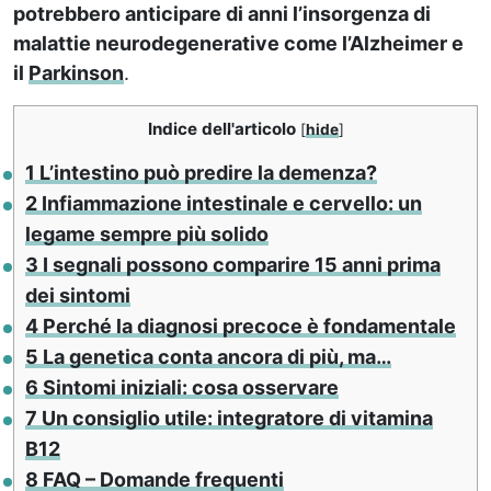
potrebbero anticipare di anni l’insorgenza di
malattie neurodegenerative come l’Alzheimer e
il
Parkinson
.
Indice dell'articolo
[
hide
]
1
L’intestino può predire la demenza?
2
Infiammazione intestinale e cervello: un
legame sempre più solido
3
I segnali possono comparire 15 anni prima
dei sintomi
4
Perché la diagnosi precoce è fondamentale
5
La genetica conta ancora di più, ma…
6
Sintomi iniziali: cosa osservare
7
Un consiglio utile: integratore di vitamina
B12
8
FAQ – Domande frequenti