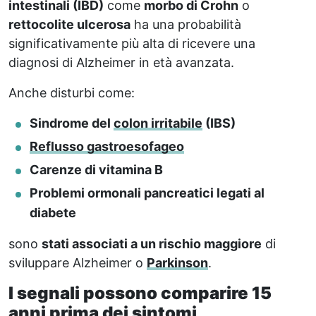
intestinali (IBD)
come
morbo di Crohn
o
rettocolite ulcerosa
ha una probabilità
significativamente più alta di ricevere una
diagnosi di Alzheimer in età avanzata.
Anche disturbi come:
Sindrome del
colon irritabile
(IBS)
Reflusso gastroesofageo
Carenze di vitamina B
Problemi ormonali pancreatici legati al
diabete
sono
stati associati a un rischio maggiore
di
sviluppare Alzheimer o
Parkinson
.
I segnali possono comparire 15
anni prima dei sintomi