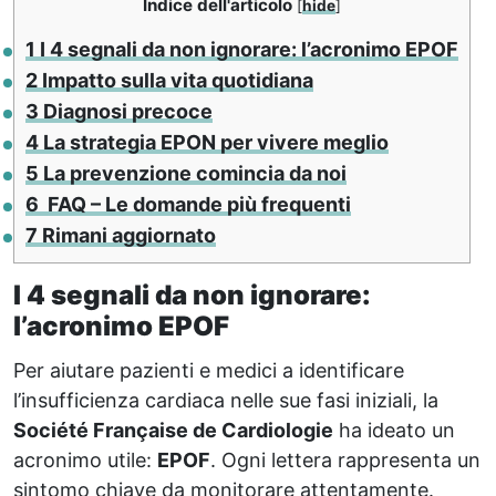
Indice dell'articolo
[
hide
]
1
I 4 segnali da non ignorare: l’acronimo EPOF
2
Impatto sulla vita quotidiana
3
Diagnosi precoce
4
La strategia EPON per vivere meglio
5
La prevenzione comincia da noi
6
FAQ – Le domande più frequenti
7
Rimani aggiornato
I 4 segnali da non ignorare:
l’acronimo EPOF
Per aiutare pazienti e medici a identificare
l’insufficienza cardiaca nelle sue fasi iniziali, la
Société Française de Cardiologie
ha ideato un
acronimo utile:
EPOF
. Ogni lettera rappresenta un
sintomo chiave da monitorare attentamente.