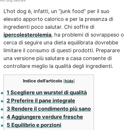
Hot dog salutare
L’hot dog è, infatti, un “junk food” per il suo
elevato apporto calorico e per la presenza di
ingredienti poco salutar. Chi soffre di
ipercolesterolemia
, ha problemi di sovrappeso o
cerca di seguire una dieta equilibrata dovrebbe
limitare il consumo di questi prodotti. Preparare
una versione più salutare a casa consente di
controllare meglio la qualità degli ingredienti.
Indice dell'articolo
[
hide
]
1
Scegliere un wurstel di qualità
2
Preferire il pane integrale
3
Rendere il condimento più sano
4
Aggiungere verdure fresche
5
Equilibrio e porzioni