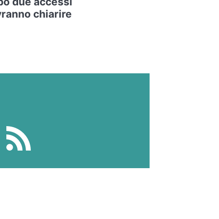
po due accessi
vranno chiarire