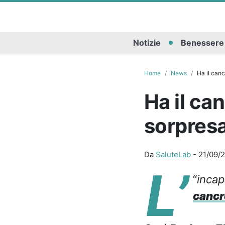
Notizie
Benessere
Home
News
Ha il canc
Ha il can
sorpresa
Da
SaluteLab
-
21/09/
L’
“
incap
cancr