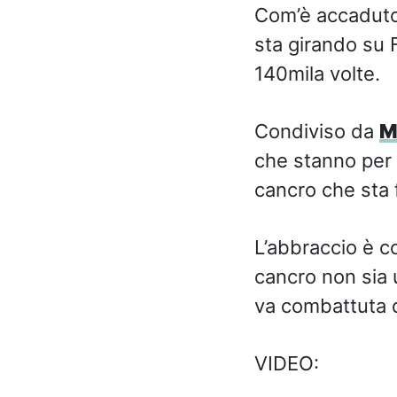
Com’è accaduto
sta girando su F
140mila volte.
Condiviso da
M
che stanno per e
cancro che sta 
L’abbraccio è c
cancro non sia
va combattuta da
VIDEO: