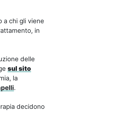
 a chi gli viene
rattamento, in
uzione delle
gge
sul sito
mia, la
pelli
.
erapia decidono