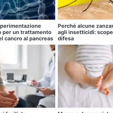
 sperimentazione
Perché alcune zanza
o per un trattamento
agli insetticidi: scope
l cancro al pancreas
difesa