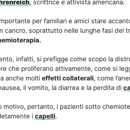
hrenreich
, scrittrice e attivista americana.
portante per familiari e amici stare accanto
 cancro, soprattutto nelle lunghe fasi del t
hemioterapia.
nto, infatti, si prefigge come scopo la distr
ore che proliferano attivamente, come si le
ha anche molti
effetti collaterali
, come l’ane
ausea, il vomito, la diarrea e la perdita di
ca
o motivo, pertanto, i pazienti sotto chemiot
pletamente i
capelli
.