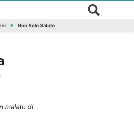
rni
Non Solo Salute
a
e
n malato di