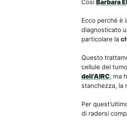
Così
Barbara E
Ecco perché è im
diagnosticato un
particolare la
c
Questo trattame
cellule del tum
dell’AIRC
, ma 
stanchezza, la n
Per quest’ultim
di radersi com