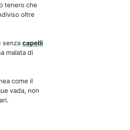
o tenero che
diviso oltre
ne senza
capelli
na malata di
nea come il
que vada, non
ri.