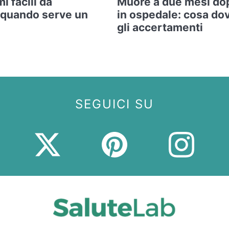
i facili da
Muore a due mesi do
 quando serve un
in ospedale: cosa do
gli accertamenti
SEGUICI SU