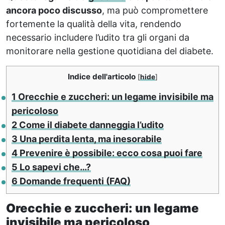
ancora poco discusso
, ma può compromettere
fortemente la qualità della vita, rendendo
necessario includere l’udito tra gli organi da
monitorare nella gestione quotidiana del diabete.
Indice dell'articolo
[
hide
]
1
Orecchie e zuccheri: un legame invisibile ma
pericoloso
2
Come il diabete danneggia l’udito
3
Una perdita lenta, ma inesorabile
4
Prevenire è possibile: ecco cosa puoi fare
5
Lo sapevi che…?
6
Domande frequenti (FAQ)
Orecchie e zuccheri: un legame
invisibile ma pericoloso