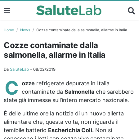
Home
News
Cozze contaminate dalla salmonella, allarme in Italia
Cozze contaminate dalla
salmonella, allarme in Italia
Da
SaluteLab
-
08/02/2019
C
ozze
refrigerate depurate in Italia
contaminate da
Salmonella
che sarebbero
state già immesse sull’intero mercato nazionale.
È delle ultime ore la notizia di un nuovo allerta
alimentare che, questa volta, non riguarda il
temibile batterio
Escherichia Coli.
Non si
conoscono i lotti con cozze vive contaminate