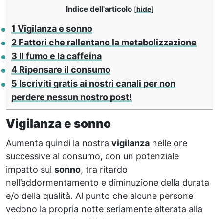
Indice dell'articolo
[
hide
]
1
Vigilanza e sonno
2
Fattori che rallentano la metabolizzazione
3
Il fumo e la caffeina
4
Ripensare il consumo
5
Iscriviti gratis ai nostri canali per non
perdere nessun nostro post!
Vigilanza e sonno
Aumenta quindi la nostra
vigilanza
nelle ore
successive al consumo, con un potenziale
impatto sul
sonno
, tra ritardo
nell’addormentamento e diminuzione della durata
e/o della qualità. Al punto che alcune persone
vedono la propria notte seriamente alterata alla