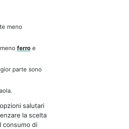
nte meno
ce meno
ferro
e
ggior parte sono
aola.
opzioni salutari
uenzare la scelta
il consumo di