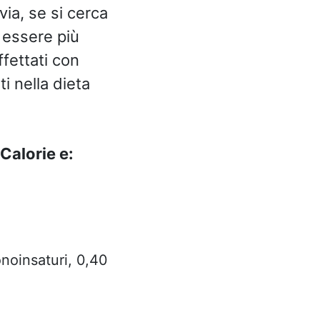
via, se si cerca
e essere più
fettati con
i nella dieta
Calorie e:
monoinsaturi, 0,40