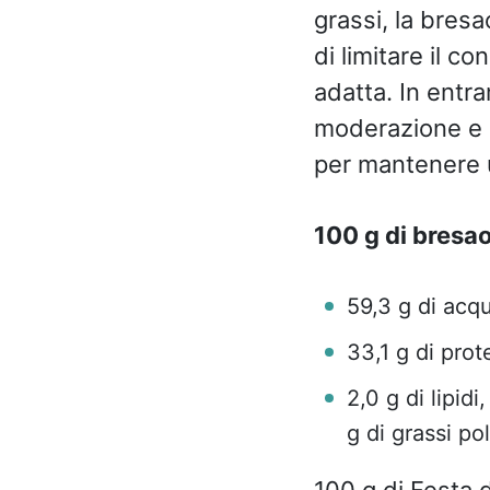
grassi, la bresa
di limitare il c
adatta. In entr
moderazione e in
per mantenere u
100 g di bresao
59,3 g di acq
33,1 g di prot
2,0 g di lipidi
g di grassi po
100 g di Festa 