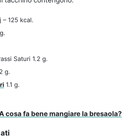
 – 125 kcal.
g.
assi Saturi 1.2 g.
2 g.
ri
1.1 g.
A cosa fa bene mangiare la bresaola?
ati