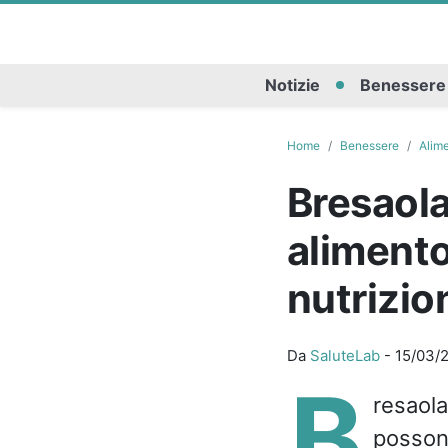
Notizie
Benessere
Home
Benessere
Alim
Bresaola
alimento 
nutrizio
Da
SaluteLab
-
15/03/
B
resaola
possono