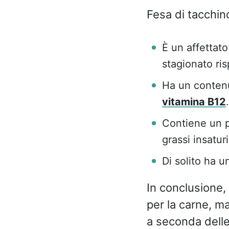
Fesa di tacchin
È un affettat
stagionato ris
Ha un contenu
vitamina B12
.
Contiene un po
grassi insatur
Di solito ha u
In conclusione, 
per la carne, ma
a seconda delle