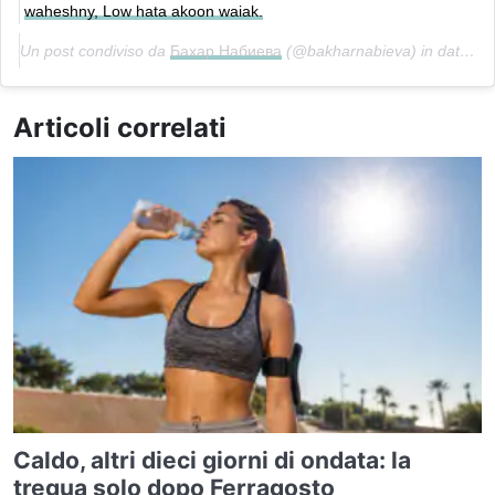
waheshny, Low hata akoon waiak.
Un post condiviso da
Бахар Набиева
(@bakharnabieva) in data:
Ot
Articoli correlati
Caldo, altri dieci giorni di ondata: la
tregua solo dopo Ferragosto