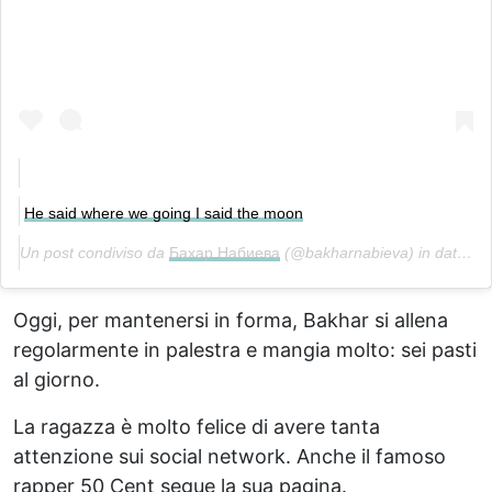
He said where we going I said the moon
Un post condiviso da
Бахар Набиева
(@bakharnabieva) in data:
Ot
Oggi, per mantenersi in forma, Bakhar si allena
regolarmente in palestra e mangia molto: sei pasti
al giorno.
La ragazza è molto felice di avere tanta
attenzione sui social network. Anche il famoso
rapper 50 Cent segue la sua pagina.