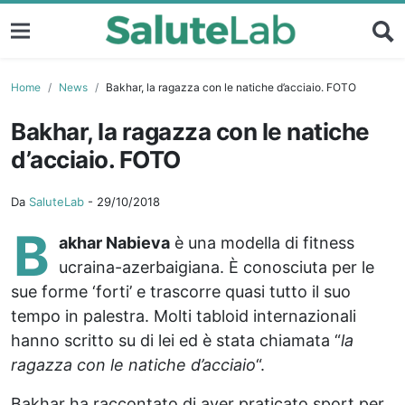
Home
News
Bakhar, la ragazza con le natiche d’acciaio. FOTO
Bakhar, la ragazza con le natiche
d’acciaio. FOTO
Da
SaluteLab
-
29/10/2018
B
akhar Nabieva
è una modella di fitness
ucraina-azerbaigiana. È conosciuta per le
sue forme ‘forti’ e trascorre quasi tutto il suo
tempo in palestra. Molti tabloid internazionali
hanno scritto su di lei ed è stata chiamata “
la
ragazza con le natiche d’acciaio
“.
Bakhar ha raccontato di aver praticato sport per