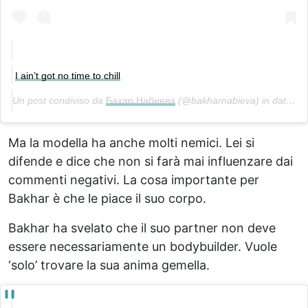
I ain’t got no time to chill
Un post condiviso da
Бахар Набиева
(@bakharnabieva) in data:
Ot
Ma la modella ha anche molti nemici. Lei si
difende e dice che non si farà mai influenzare dai
commenti negativi. La cosa importante per
Bakhar è che le piace il suo corpo.
Bakhar ha svelato che il suo partner non deve
essere necessariamente un bodybuilder. Vuole
‘solo’ trovare la sua anima gemella.