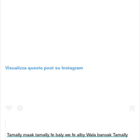
Visualizza questo post su Instagram
Tamally maak tamally fe baly we fe alby Wala bansak Tamally