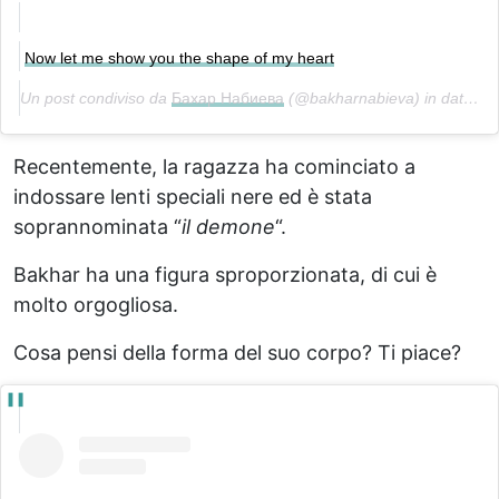
Now let me show you the shape of my heart
Un post condiviso da
Бахар Набиева
(@bakharnabieva) in data:
Ot
Recentemente, la ragazza ha cominciato a
indossare lenti speciali nere ed è stata
soprannominata “
il demone
“.
Bakhar ha una figura sproporzionata, di cui è
molto orgogliosa.
Cosa pensi della forma del suo corpo? Ti piace?