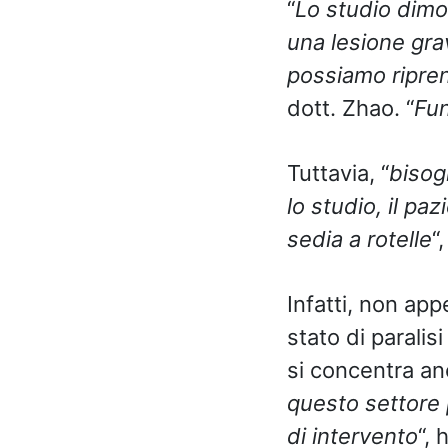
“
Lo studio dimo
una lesione gra
possiamo riprend
dott. Zhao. “
Fun
Tuttavia, “
bisog
lo studio, il pa
sedia a rotelle
“
Infatti, non app
stato di paralis
si concentra an
questo settore 
di intervento
“, 