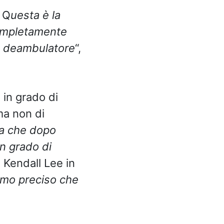
 Q
uesta è la
completamente
un deambulatore
“,
 in grado di
ma non di
ra che dopo
in grado di
o Kendall Lee in
smo preciso che