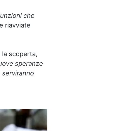
funzioni che
e riavviate
, la scoperta,
uove speranze
e serviranno