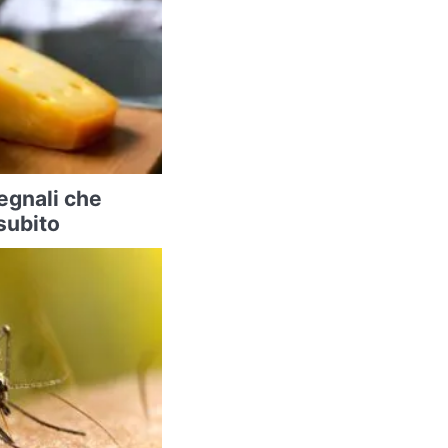
segnali che
subito