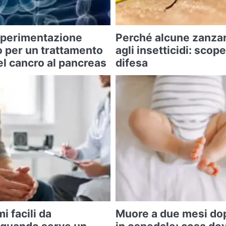
 sperimentazione
Perché alcune zanza
o per un trattamento
agli insetticidi: scope
l cancro al pancreas
difesa
i facili da
Muore a due mesi do