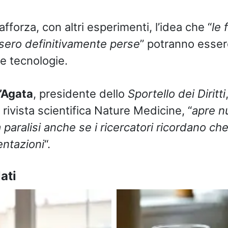
fforza, con altri esperimenti, l’idea che “
le 
ero definitivamente perse
” potranno esser
ve tecnologie.
’Agata
, presidente dello
Sportello dei Diritti
 rivista scientifica Nature Medicine, “
apre n
a paralisi anche se i ricercatori ricordano ch
entazioni
“.
ati