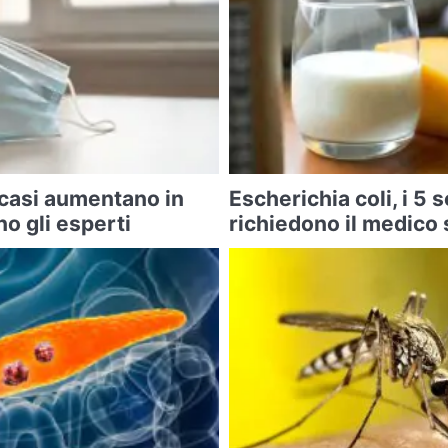
 casi aumentano in
Escherichia coli, i 5 
o gli esperti
richiedono il medico 