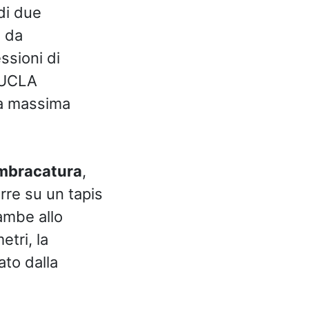
 di due
e da
ssioni di
l’UCLA
la massima
imbracatura
,
rre su un tapis
gambe allo
etri, la
ato dalla