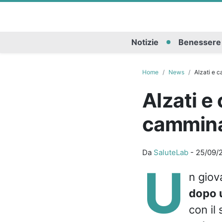
Notizie
Benessere
Home
News
Alzati e 
Alzati e
camminar
Da
SaluteLab
-
25/09/
U
n giov
dopo u
con il