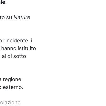
ale
.
ato su
Nature
l’incidente, i
 hanno istituito
al di sotto
a regione
o esterno.
molazione