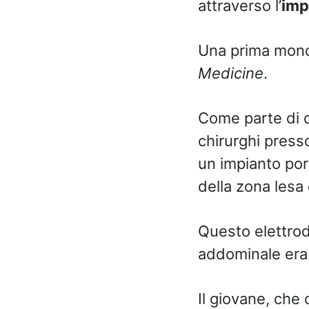
attraverso l’
imp
Una prima mond
Medicine
.
Come parte di qu
chirurghi press
un impianto port
della zona lesa 
Questo elettrod
addominale era 
Il giovane, che 