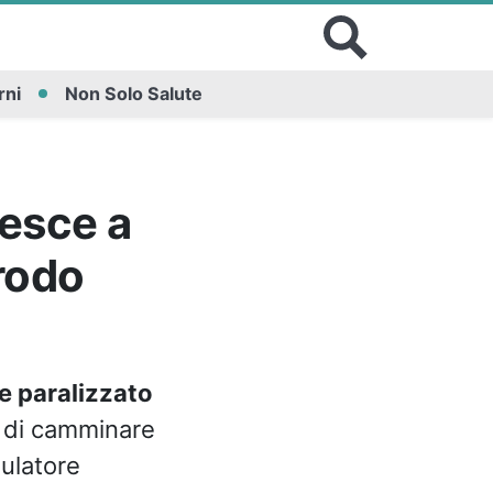
rni
Non Solo Salute
iesce a
rodo
 paralizzato
o di camminare
ulatore