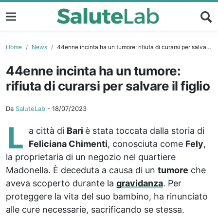
Home
News
44enne incinta ha un tumore: rifiuta di curarsi per salvare il figlio
44enne incinta ha un tumore:
rifiuta di curarsi per salvare il figlio
Da
SaluteLab
-
18/07/2023
L
a città di
Bari
è stata toccata dalla storia di
Feliciana Chimenti
, conosciuta come
Fely
,
la proprietaria di un negozio nel quartiere
Madonella. È deceduta a causa di un
tumore
che
aveva scoperto durante la
gravidanza
. Per
proteggere la vita del suo bambino, ha rinunciato
alle cure necessarie, sacrificando se stessa.