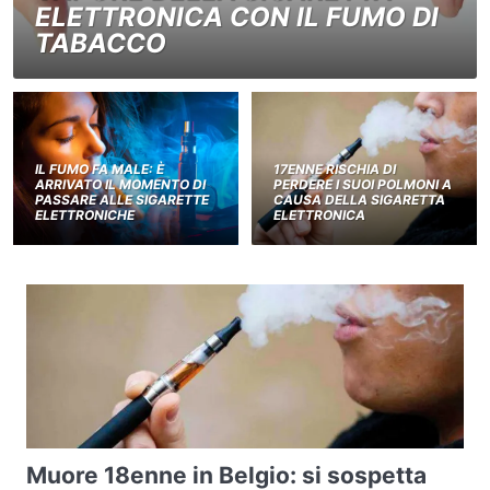
ELETTRONICA CON IL FUMO DI
TABACCO
IL FUMO FA MALE: È
17ENNE RISCHIA DI
ARRIVATO IL MOMENTO DI
PERDERE I SUOI POLMONI A
PASSARE ALLE SIGARETTE
CAUSA DELLA SIGARETTA
ELETTRONICHE
ELETTRONICA
Muore 18enne in Belgio: si sospetta