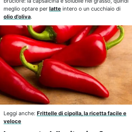
bruciore: la capsaicina è solubile nel grasso, quindi
meglio optare per
latte
intero o un cucchiaio di
olio d’oliva
.
Leggi anche:
Frittelle di cipolla, la ricetta facile e
veloce