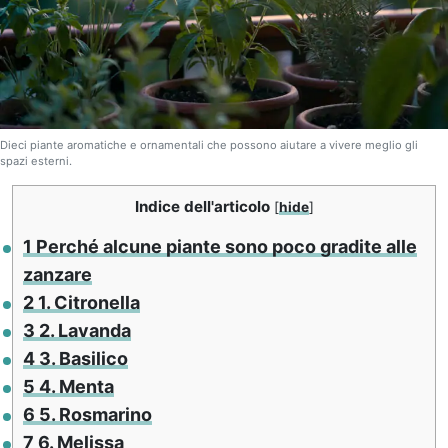
Dieci piante aromatiche e ornamentali che possono aiutare a vivere meglio gli
spazi esterni.
Indice dell'articolo
[
hide
]
1
Perché alcune piante sono poco gradite alle
zanzare
2
1. Citronella
3
2. Lavanda
4
3. Basilico
5
4. Menta
6
5. Rosmarino
7
6. Melissa