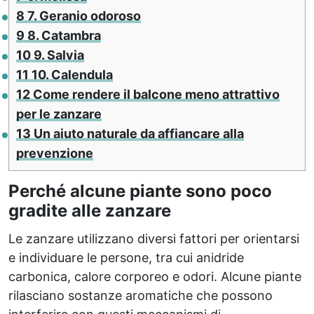
8
7. Geranio odoroso
9
8. Catambra
10
9. Salvia
11
10. Calendula
12
Come rendere il balcone meno attrattivo
per le zanzare
13
Un aiuto naturale da affiancare alla
prevenzione
Perché alcune piante sono poco
gradite alle zanzare
Le zanzare utilizzano diversi fattori per orientarsi
e individuare le persone, tra cui anidride
carbonica, calore corporeo e odori. Alcune piante
rilasciano sostanze aromatiche che possono