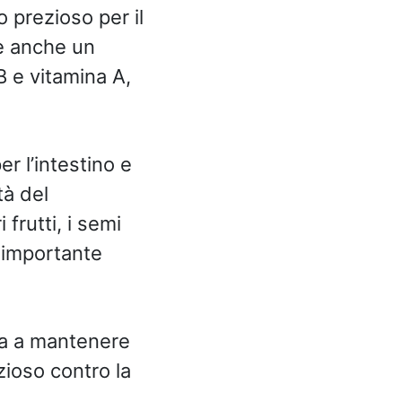
o prezioso per il
e anche un
B e vitamina A,
r l’intestino e
tà del
frutti, i semi
 importante
uta a mantenere
ezioso contro la