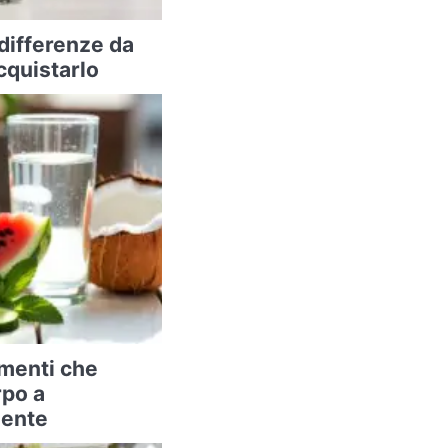
 differenze da
cquistarlo
imenti che
rpo a
mente