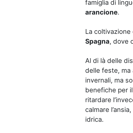
famiglia di ling
arancione
.
La coltivazione 
Spagna
, dove 
Al di là delle d
delle feste, ma
invernali, ma s
benefiche per il
ritardare l’inve
calmare l’ansia
idrica.