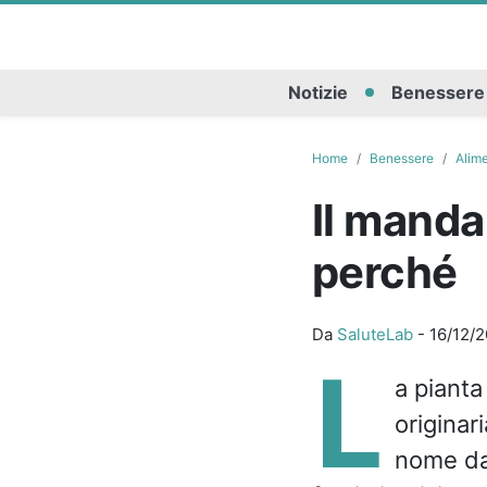
Notizie
Benessere
Home
Benessere
Alim
Il manda
perché
Da
SaluteLab
-
16/12/2
L
a pianta
originar
nome dato