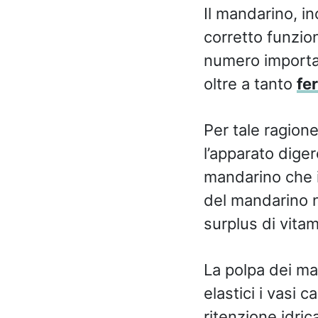
Il mandarino, in
corretto funzio
numero importan
oltre a tanto
fe
Per tale ragion
l’apparato diger
mandarino che in
del mandarino 
surplus di vitam
La polpa dei man
elastici i vasi c
ritenzione idric