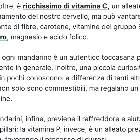
oltre, è
ricchissimo di vitamina C
,
un alleat
namento del nostro cervello, ma può vantar
te di fibre, carotene, vitamine del gruppo 
rro
, magnesio e acido folico.
e
ogni mandarino è un autentico toccasana pe
ente in generale. Inoltre, una piccola curiosi
 pochi conoscono: a differenza di tanti altri 
non solo sono commestibili, ma regalano un
ine.
darini, infine, previene il raffreddore e ai
apillari; la vitamina P, invece, è un alleato pr
a, favorendo il processo di diuresi.