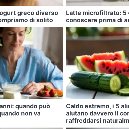
ogurt greco diverso
Latte microfiltrato: 5
ompriamo di solito
conoscere prima di a
 anni: quando può
Caldo estremo, i 5 al
 quando non va
aiutano davvero il co
raffreddarsi natural