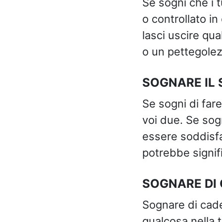
Se sogni che i 
o controllato i
lasci uscire qu
o un pettegolez
SOGNARE IL
Se sogni di fare
voi due. Se sogn
essere soddisfat
potrebbe signifi
SOGNARE DI
Sognare di cader
qualcosa nella t