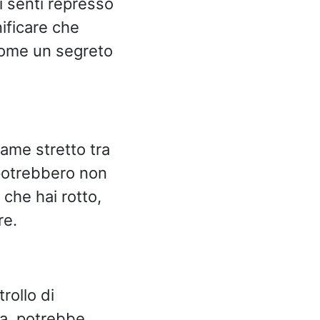
i senti represso
ificare che
come un segreto
game stretto tra
i potrebbero non
 che hai rotto,
re.
rollo di
rra, potrebbe