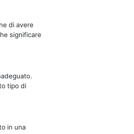
one di avere
he significare
inadeguato.
o tipo di
to in una