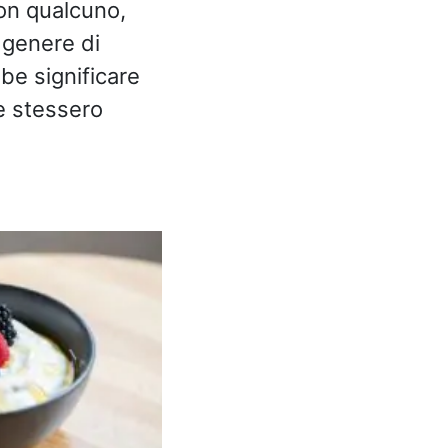
con qualcuno,
 genere di
be significare
se stessero