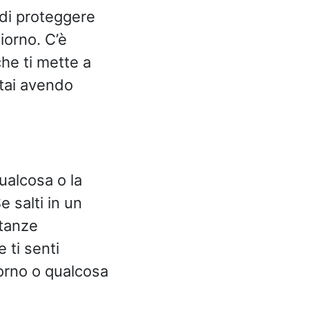
 di proteggere
iorno. C’è
he ti mette a
stai avendo
ualcosa o la
 salti in un
stanze
ti senti
iorno o qualcosa