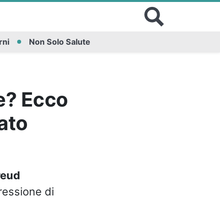
rni
Non Solo Salute
te? Ecco
cato
reud
ressione di