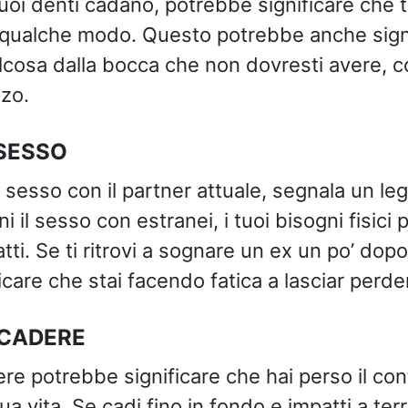
tuoi denti cadano, potrebbe significare che t
n qualche modo. Questo potrebbe anche sign
alcosa dalla bocca che non dovresti avere, 
zo.
 SESSO
 sesso con il partner attuale, segnala un le
i il sesso con estranei, i tuoi bisogni fisic
ti. Se ti ritrovi a sognare un ex un po’ dopo
care che stai facendo fatica a lasciar perde
 CADERE
e potrebbe significare che hai perso il cont
ua vita. Se cadi fino in fondo e impatti a te