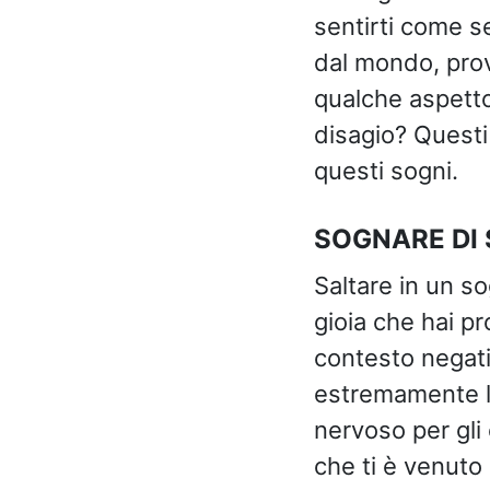
sentirti come s
dal mondo, prov
qualche aspetto
disagio? Questi 
questi sogni.
SOGNARE DI
Saltare in un s
gioia che hai pr
contesto negati
estremamente lo
nervoso per gli 
che ti è venuto