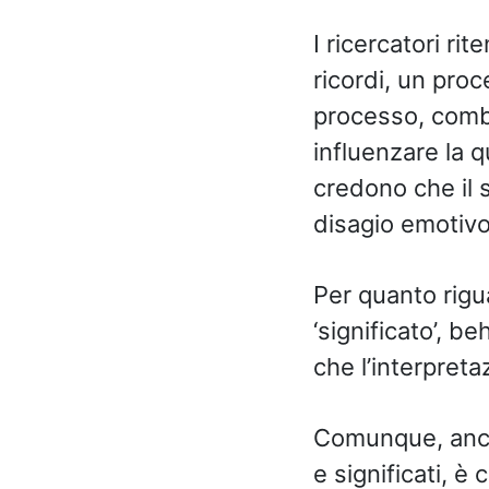
I ricercatori ri
ricordi, un pro
processo, comb
influenzare la q
credono che il s
disagio emotivo
Per quanto rigu
‘significato’, b
che l’interpreta
Comunque, anche
e significati, 