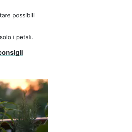
are possibili
olo i petali.
consigli