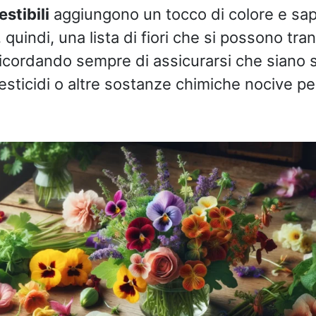
stibili
aggiungono un tocco di colore e sap
, quindi, una lista di fiori che si possono tr
icordando sempre di assicurarsi che siano st
pesticidi o altre sostanze chimiche nocive p