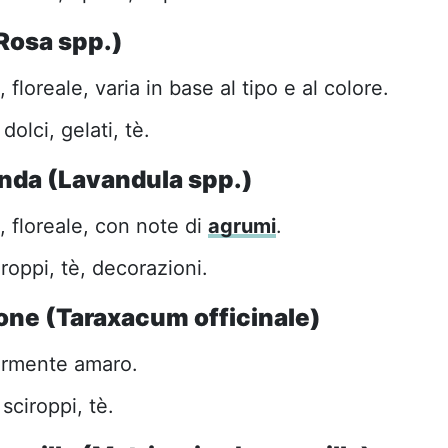
(Rosa spp.)
 floreale, varia in base al tipo e al colore.
dolci, gelati, tè.
vanda (Lavandula spp.)
, floreale, con note di
agrumi
.
iroppi, tè, decorazioni.
eone (Taraxacum officinale)
ermente amaro.
sciroppi, tè.