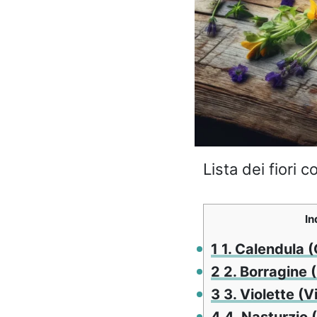
Lista dei fiori c
In
1
1. Calendula (
2
2. Borragine (
3
3. Violette (V