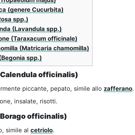
(Tropaeolum majus)
cca (genere Cucurbita)
Rosa spp.)
vanda (Lavandula spp.)
eone (Taraxacum officinale)
momilla (Matricaria chamomilla)
(Begonia spp.)
Calendula officinalis)
rmente piccante, pepato, simile allo
zafferano
.
ne, insalate, risotti.
Borago officinalis)
, simile al
cetriolo
.