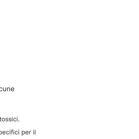
lcune
tossici.
ecifici per il