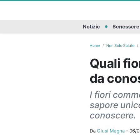
Notizie
Benessere
Home
Non Solo Salute
Quali fi
da cono
I fiori comm
sapore unico 
conoscere.
Da
Giusi Megna
-
06/0