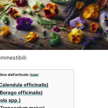
ommestibili:
dice dell'articolo
[
hide
]
Calendula officinalis)
Borago officinalis)
iola spp.)