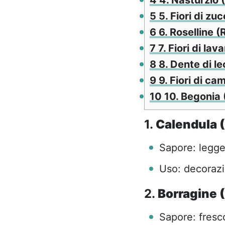
4
4. Nasturzio 
5
5. Fiori di zu
6
6. Roselline (
7
7. Fiori di la
8
8. Dente di l
9
9. Fiori di ca
10
10. Begonia 
1.
Calendula (
Sapore: legge
Uso: decorazio
2.
Borragine (
Sapore: fresco