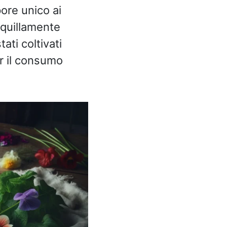
ore unico ai
anquillamente
ati coltivati
er il consumo