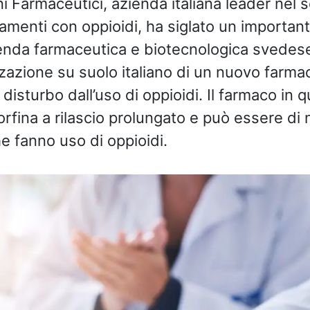
ni Farmaceutici, azienda italiana leader nel s
tamenti con oppioidi, ha siglato un importa
ienda farmaceutica e biotecnologica svede
zazione su suolo italiano di un nuovo farmac
disturbo dall’uso di oppioidi. Il farmaco in 
rfina a rilascio prolungato e può essere di 
he fanno uso di oppioidi.