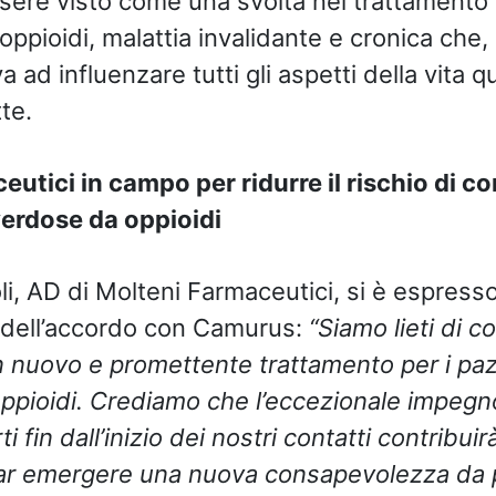
ere visto come una svolta nel trattamento 
ppioidi, malattia invalidante e cronica che,
va ad influenzare tutti gli aspetti della vita q
te.
utici in campo per ridurre il rischio di 
verdose da oppioidi
i, AD di Molteni Farmaceutici, si è espress
 dell’accordo con Camurus:
“Siamo lieti di c
nuovo e promettente trattamento per i paz
ppioidi. Crediamo che l’eccezionale impegn
i fin dall’inizio dei nostri contatti contribui
 far emergere una nuova consapevolezza da 