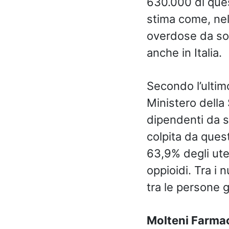
630.000 di que
stima come, ne
overdose da sos
anche in Italia.
Secondo l’ultim
Ministero della 
dipendenti da s
colpita da quest
63,9% degli uten
oppioidi. Tra i
tra le persone g
Molteni Farmac