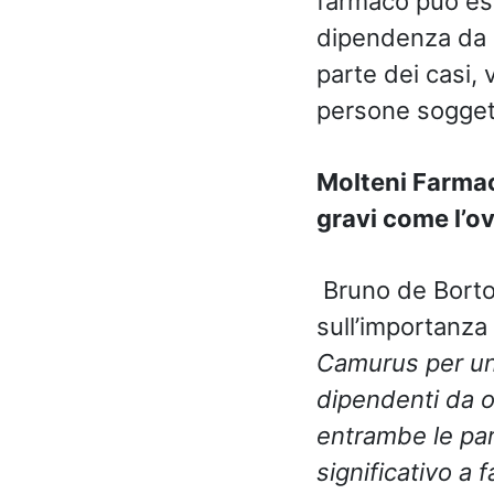
farmaco può ess
dipendenza da o
parte dei casi, 
persone sogget
Molteni Farmace
gravi come l’o
Bruno de Bortol
sull’importanza
Camurus per un 
dipendenti da o
entrambe le part
significativo a