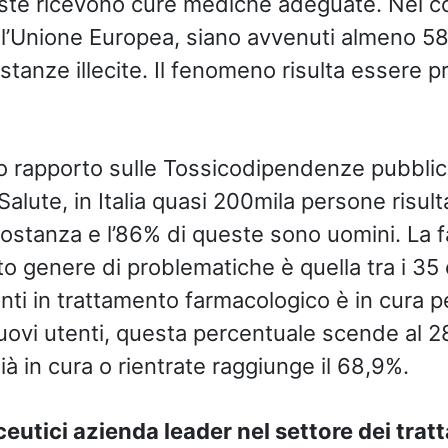
ste ricevono cure mediche adeguate. Nel co
ll’Unione Europea, siano avvenuti almeno 5
tanze illecite. Il fenomeno risulta essere 
o rapporto sulle Tossicodipendenze pubblic
Salute, in Italia quasi 200mila persone risul
ostanza e l’86% di queste sono uomini. La fa
o genere di problematiche è quella tra i 35 e 
ti in trattamento farmacologico è in cura pe
 nuovi utenti, questa percentuale scende al 
ià in cura o rientrate raggiunge il 68,9%.
eutici azienda leader nel settore dei trat