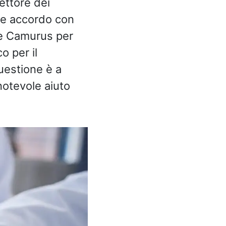
ettore dei
nte accordo con
se Camurus per
o per il
questione è a
notevole aiuto