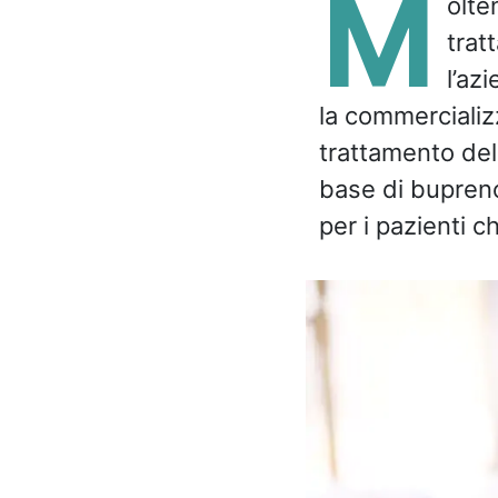
M
olte
trat
l’az
la commercializ
trattamento del 
base di bupreno
per i pazienti c