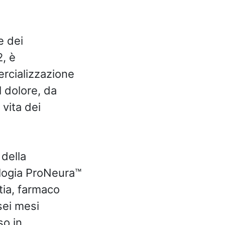
e dei
2, è
ercializzazione
l dolore, da
 vita dei
della
ologia ProNeura™
tia, farmaco
sei mesi
so in