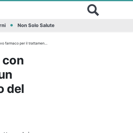
rni
Non Solo Salute
nto del disturbo dall’uso di oppioidi
a con
 un
o del