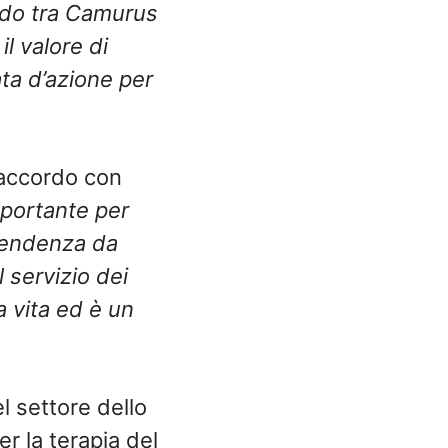
ordo tra Camurus
l valore di
ata d’azione per
’accordo con
mportante per
ipendenza da
l servizio dei
a vita ed è un
l settore dello
r la terapia del