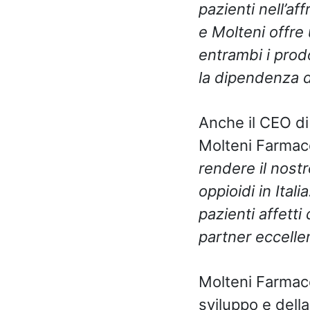
pazienti nell’af
e Molteni offre
entrambi i prod
la dipendenza da
Anche il CEO di
Molteni Farmac
rendere il nost
oppioidi in Ital
pazienti affetti
partner eccellen
Molteni Farmaceu
sviluppo e della