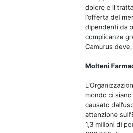
dolore e il trat
l’offerta del me
dipendenti da op
complicanze gra
Camurus deve, q
Molteni Farmac
L’Organizzazion
mondo ci siano 5
causato dall’us
attenzione sull
1,3 milioni di p