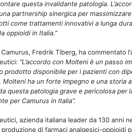
frontare questa invalidante patologia. L’acc
 una partnership sinergica per massimizzare i
otti come trattamenti innovativi a lunga dur
 oppioidi in Italia.”
 Camurus, Fredrik Tiberg, ha commentato l
eutici:
“L’accordo con Molteni è un passo i
ro prodotto disponibile per i pazienti con d
ia. Molteni ha un forte impegno e una storia a
 da questa patologia grave e pericolosa per l
te per Camurus in Italia”.
tici, azienda italiana leader da 130 anni ne
 produzione di farmaci analgesici-oppioidi pe