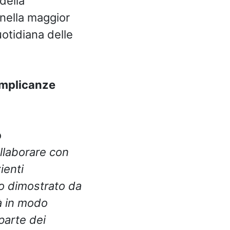
della
 nella maggior
uotidiana delle
complicanze
o
ollaborare con
ienti
o dimostrato da
rà in modo
parte dei