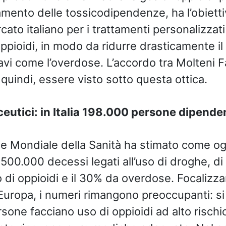
tamento delle tossicodipendenze, ha l’obietti
rcato italiano per i trattamenti personalizzati
pioidi, in modo da ridurre drasticamente il 
vi come l’overdose. L’accordo tra Molteni F
uindi, essere visto sotto questa ottica.
eutici: in Italia 198.000 persone dipende
e Mondiale della Sanità ha stimato come og
00.000 decessi legati all’uso di droghe, di 
o di oppioidi e il 30% da overdose. Focalizz
’Europa, i numeri rimangono preoccupanti: si
ersone facciano uso di oppioidi ad alto rischi