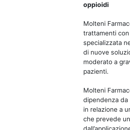
oppioidi
Molteni Farmaceu
trattamenti con 
specializzata n
di nuove soluzi
moderato a grave
pazienti.
Molteni Farmace
dipendenza da o
in relazione a 
che prevede un 
dall’applicazion