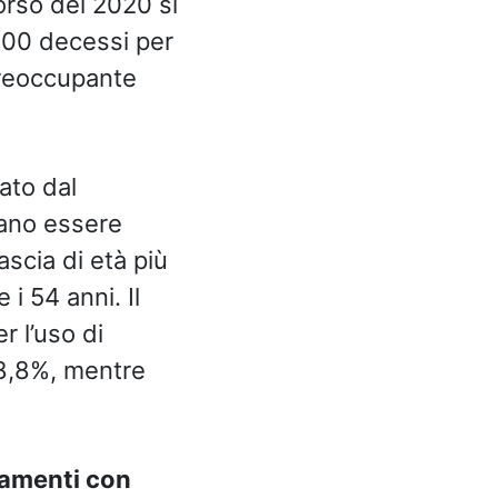
rso del 2020 si
800 decessi per
preoccupante
ato dal
tano essere
scia di età più
i 54 anni. Il
r l’uso di
28,8%, mentre
tamenti con