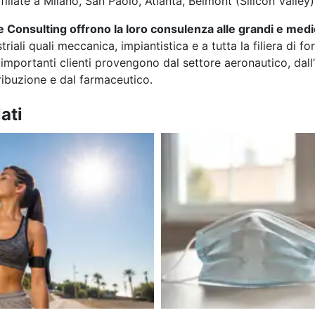
filiate a Milano, San Paolo, Atlanta, Belmont (Silicon Valley
he Consulting offrono la loro consulenza alle grandi e med
triali quali meccanica, impiantistica e a tutta la filiera di f
 importanti clienti provengono dal settore aeronautico, dall’
ribuzione e dal farmaceutico.
ati