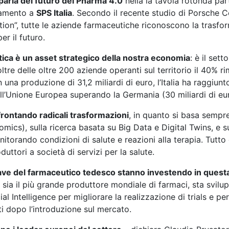
arla del futuro del Pharma 4.0
nella la tavola rotonda pa
inamento a
SPS Italia
. Secondo il recente studio di Porsche Co
on”, tutte le aziende farmaceutiche riconoscono la trasfor
r il futuro.
ica è un asset strategico della nostra economia
: è il sett
noltre delle oltre 200 aziende operanti sul territorio il 40% r
n una produzione di 31,2 miliardi di euro, l’Italia ha raggiun
ell’Unione Europea superando la Germania (30 miliardi di eur
frontando radicali trasformazioni
, in quanto si basa sempre 
ics), sulla ricerca basata su Big Data e Digital Twins, e 
itorando condizioni di salute e reazioni alla terapia. Tutto 
ttori a società di servizi per la salute.
ave del farmaceutico tedesco stanno investendo in quest
ia il più grande produttore mondiale di farmaci, sta svilu
cial Intelligence per migliorare la realizzazione di trials e p
i dopo l’introduzione sul mercato.