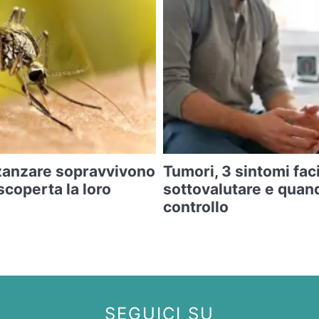
zanzare sopravvivono
Tumori, 3 sintomi faci
 scoperta la loro
sottovalutare e quan
controllo
SEGUICI SU