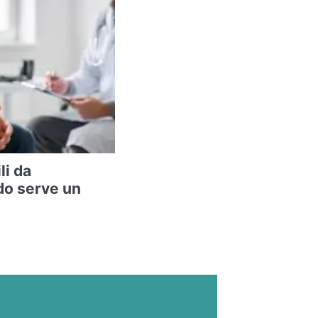
li da
do serve un