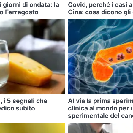
i giorni di ondata: la
Covid, perché i casi
po Ferragosto
Cina: cosa dicono gli
, i 5 segnali che
Al via la prima sper
edico subito
clinica al mondo per 
sperimentale del can