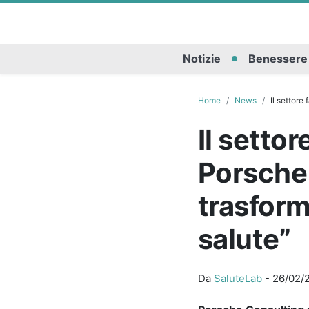
Notizie
Benessere
Home
News
Il settore
Il setto
Porsche 
trasforma
salute”
Da
SaluteLab
-
26/02/