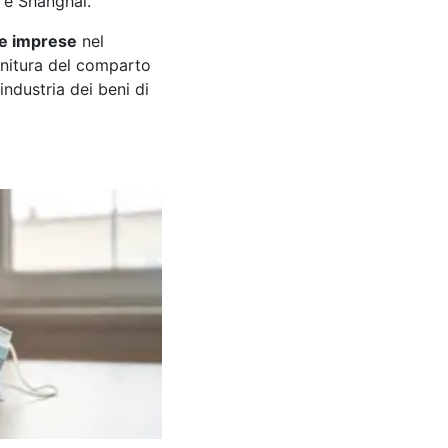
) e Shanghai.
ie imprese
nel
ornitura del comparto
industria dei beni di