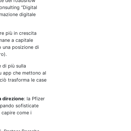
rte del roadshow
nsulting “Digital
mazione digitale
ore più in crescita
imane a capitale
to una posizione di
o).
di più sulla
su app che mettono al
ciò trasforma le case
a direzione
: la Pfizer
ppando sofisticate
er capire come i