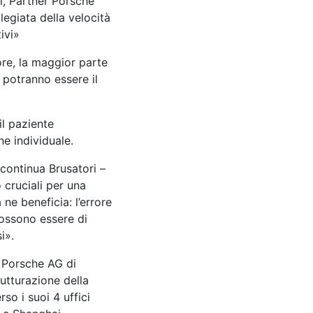
i, Partner Porsche
egiata della velocità
ivi»
ore, la maggior parte
 potranno essere il
il paziente
e individuale.
 continua Brusatori –
cruciali per una
ne beneficia: l’errore
possono essere di
i».
. Porsche AG di
utturazione della
so i suoi 4 uffici