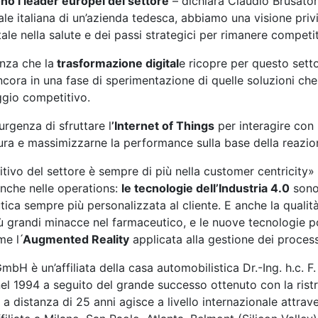
ono i leader europei del settore
– dichiara Claudio Brusator
le italiana di un’azienda tedesca, abbiamo una visione privil
tale nella salute e dei passi strategici per rimanere competit
nza che la
trasformazione digital
e ricopre per questo sett
cora in una fase di sperimentazione di quelle soluzioni che
ggio competitivo.
urgenza di sfruttare l
’Internet of Things
per interagire con 
ra e massimizzarne la performance sulla base della reazion
tivo del settore è sempre di più nella customer centricity»
 anche nelle operations:
le tecnologie dell’Industria 4.0
sono 
a sempre più personalizzata al cliente. E anche la qualità 
ù grandi minacce nel farmaceutico, e le nuove tecnologie 
e l ́
Augmented Reality
applicata alla gestione dei process
bH è un’affiliata della casa automobilistica Dr.-Ing. h.c. F
l 1994 a seguito del grande successo ottenuto con la ristr
 distanza di 25 anni agisce a livello internazionale attraver