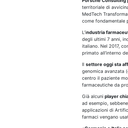
Porsche Consulting p
territoriale di avvic
MedTech Transformati
come fondamentale pe
L’i
ndustria farmaceut
degli ultimi 7 anni, i
italiano. Nel 2017, co
primato all’interno d
Il
settore oggi sta af
genomica avanzata (om
centro il paziente mon
farmaceutiche da produ
Già alcuni
player chi
ad esempio, sebbene s
applicazioni di Artifi
farmaci vengano usat