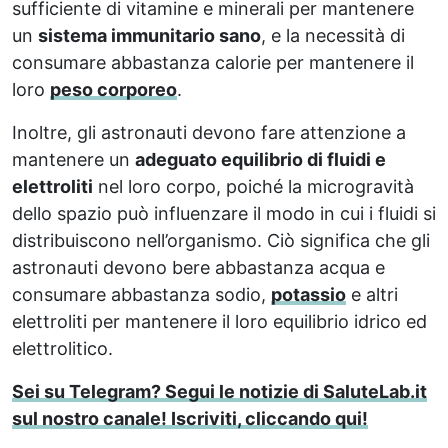
sufficiente di vitamine e minerali per mantenere
un
sistema immunitario sano
, e la necessità di
consumare abbastanza calorie per mantenere il
loro
peso corporeo
.
Inoltre, gli astronauti devono fare attenzione a
mantenere un
adeguato equilibrio di fluidi e
elettroliti
nel loro corpo, poiché la microgravità
dello spazio può influenzare il modo in cui i fluidi si
distribuiscono nell’organismo. Ciò significa che gli
astronauti devono bere abbastanza acqua e
consumare abbastanza sodio,
potassio
e altri
elettroliti per mantenere il loro equilibrio idrico ed
elettrolitico.
Sei su Telegram? Segui le notizie di SaluteLab.it
sul nostro canale! Iscriviti, cliccando qui!