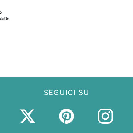
o
lette,
SEGUICI SU