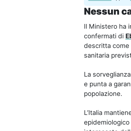
Nessun cas
Il Ministero ha 
confermati di
E
descritta come 
sanitaria previs
La sorveglianza
e punta a garant
popolazione.
L’Italia mantien
epidemiologico i