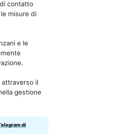
 di contatto
le misure di
nzani e le
ntemente
vazione.
attraverso il
nella gestione
.
 Telegram di