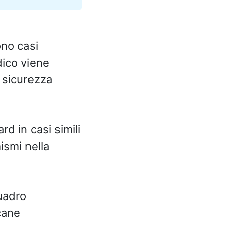
ono casi
dico viene
i sicurezza
d in casi simili
ismi nella
quadro
cane