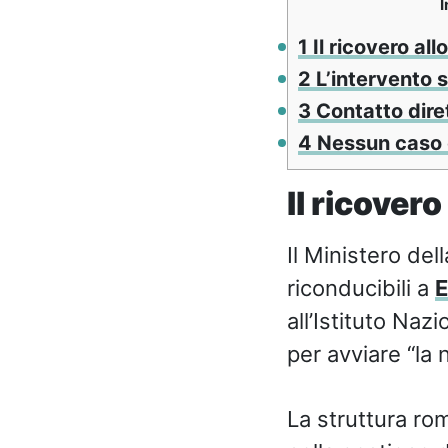
I
1
Il ricovero all
2
L’intervento s
3
Contatto diret
4
Nessun caso di
Il ricovero
Il Ministero de
riconducibili a
E
all’Istituto Naz
per avviare “la 
La struttura rom