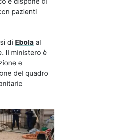
ico e dispone di
 con pazienti
si di
Ebola
al
 Il ministero è
azione e
ione del quadro
anitarie