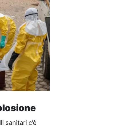
plosione
i sanitari c’è