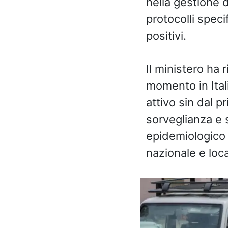
nella gestione d
protocolli specif
positivi.
Il ministero ha 
momento in Itali
attivo sin dal p
sorveglianza e 
epidemiologico i
nazionale e local