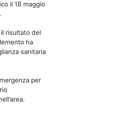
co il 18 maggio
.
il risultato del
elemento ha
lianza sanitaria
 emergenza per
rio
ell’area.