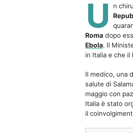
U
n chir
Repub
quaran
Roma
dopo esser
Ebola
. Il Minis
in Italia e che i
Il medico, una d
salute di Salamat
maggio con pazie
Italia è stato o
il coinvolgiment