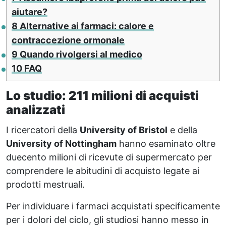
aiutare?
8
Alternative ai farmaci: calore e
contraccezione ormonale
9
Quando rivolgersi al medico
10
FAQ
Lo studio: 211 milioni di acquisti
analizzati
I ricercatori della
University of Bristol
e della
University of Nottingham
hanno esaminato oltre
duecento milioni di ricevute di supermercato per
comprendere le abitudini di acquisto legate ai
prodotti mestruali.
Per individuare i farmaci acquistati specificamente
per i dolori del ciclo, gli studiosi hanno messo in