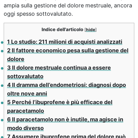
ampia sulla gestione del dolore mestruale, ancora
oggi spesso sottovalutato.
Indice dell'articolo
[
hide
]
1
Lo studio: 211 milioni di acquisti analizzati
2
Il fattore economico pesa sulla gestione del
dolore
3
Il dolore mestruale continua a essere
sottovalutato
4
Il dramma dell’endometriosi: diagnosi dopo
oltre nove anni
5
Perché l’ibuprofene è più efficace del
paracetamolo
6
Il paracetamolo non è inutile, ma agisce in
modo diverso
7
Assumere ibuprofene prima del dolore può