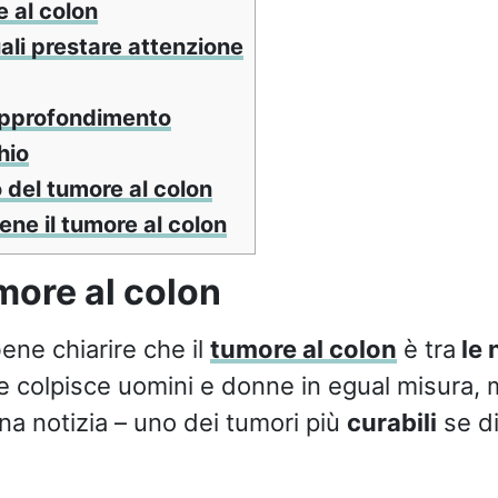
e al colon
uali prestare attenzione
approfondimento
hio
 del tumore al colon
ne il tumore al colon
umore al colon
ene chiarire che il
tumore al colon
è tra
le 
a e colpisce uomini e donne in egual misura,
na notizia – uno dei tumori più
curabili
se di