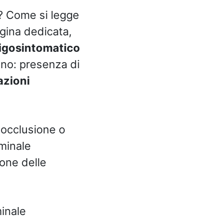
? Come si legge
agina dedicata,
ligosintomatico
ono: presenza di
zioni
 occlusione o
minale
ione delle
minale