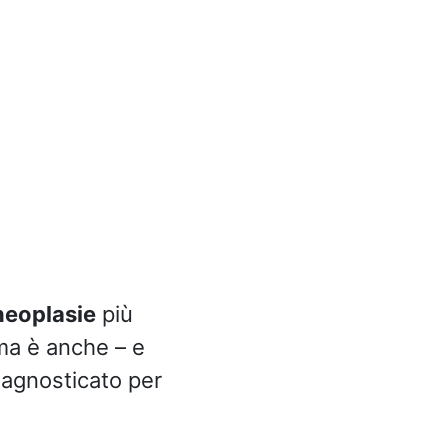
neoplasie
più
 ma è anche – e
agnosticato per