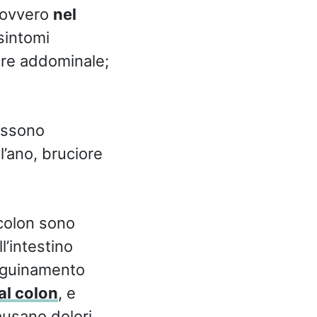
, ovvero
nel
 sintomi
re addominale;
possono
’ano, bruciore
 colon sono
’intestino
anguinamento
al colon
, e
ausano dolori