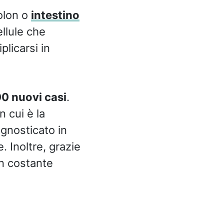
colon o
intestino
llule che
plicarsi in
0 nuovi casi
.
 cui è la
gnosticato in
. Inoltre, grazie
n costante