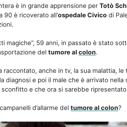
 intera è in grande apprensione per
Totò Schi
ia 90 è ricoverato all’
ospedale Civico
di Pal
ioni.
tti magiche”, 59 anni, in passato è stato so
’asportazione del
tumore al
colon
.
raccontato, anche in tv, la sua malattia, le 
 diagnosi e poi il male che è arrivato nella 
sconfitto e che ora si sarebbe ripresentato
 campanelli d’allarme del
tumore al colon
?