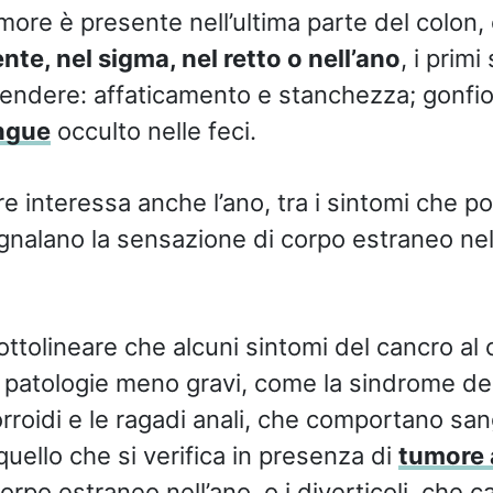
umore è presente nell’ultima parte del colon
te, nel sigma, nel retto o nell’ano
, i primi
ndere: affaticamento e stanchezza; gonfio
ngue
occulto nelle feci.
e interessa anche l’ano, tra i sintomi che 
gnalano la sensazione di corpo estraneo nell
ottolineare che alcuni sintomi del cancro al
 patologie meno gravi, come la sindrome dell
emorroidi e le ragadi anali, che comportano s
 quello che si verifica in presenza di
tumore 
rpo estraneo nell’ano, o i diverticoli, che c