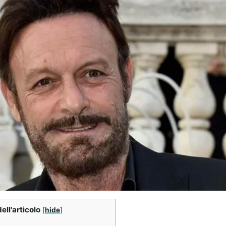
ell'articolo
[
hide
]