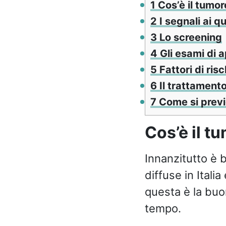
1
Cos’è il tumor
2
I segnali ai q
3
Lo screening
4
Gli esami di 
5
Fattori di risc
6
Il trattamento
7
Come si previe
Cos’è il t
Innanzitutto è b
diffuse in Itali
questa è la buo
tempo.