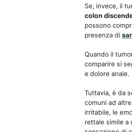
Se, invece, il t
colon discenden
possono compre
presenza di
sa
Quando il tumor
comparire si se
e dolore anale.
Tuttavia, è da s
comuni ad altre
irritabile, le 
rettale simile a
sensazione di co