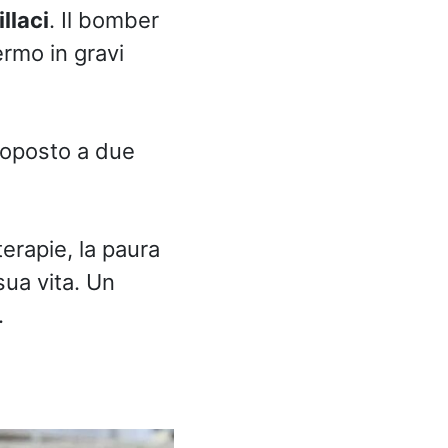
llaci
. Il bomber
ermo in gravi
ttoposto a due
terapie, la paura
sua vita. Un
.