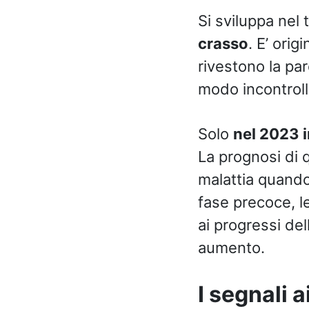
Si sviluppa nel 
crasso
. E’ ori
rivestono la pare
modo incontroll
Solo
nel 2023 in
La prognosi di 
malattia quando
fase precoce, le
ai progressi del
aumento.
I segnali 