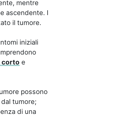
dente, mentre
 e ascendente. I
ato il tumore.
sintomi iniziali
comprendono
o corto
e
 tumore possono
 dal tumore;
senza di una