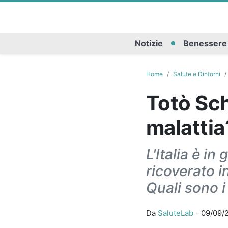
Notizie
Benessere
Home
Salute e Dintorni
Totò Sch
malattia
L'Italia è i
ricoverato i
Quali sono i
Da
SaluteLab
-
09/09/