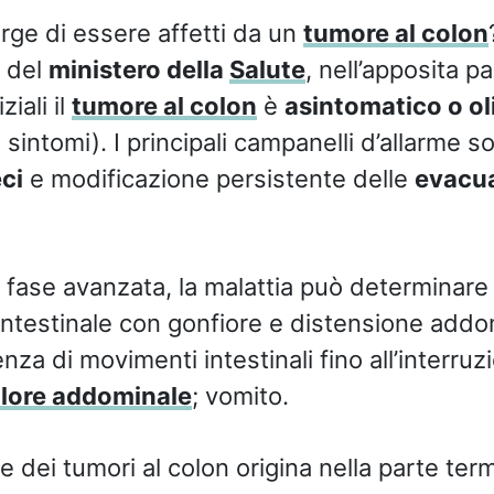
rge di essere affetti da un
tumore al colon
t del
ministero della
Salute
, nell’apposita p
ziali il
tumore al colon
è
asintomatico o o
sintomi). I principali campanelli d’allarme s
eci
e modificazione persistente delle
evacua
 fase avanzata, la malattia può determinare
ntestinale con gonfiore e distensione addo
nza di movimenti intestinali fino all’interruz
lore addominale
; vomito.
 dei tumori al colon origina nella parte ter