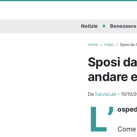
Notizie
Benessere
Home
Video
Sposi da 7
Sposi da
andare e
Da
SaluteLab
-
10/10/2
L’
osped
Come n