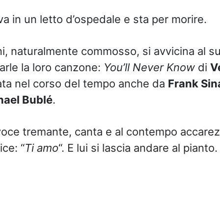
va in un letto d’ospedale e sta per morire.
ni, naturalmente commosso, si avvicina al su
arle la loro canzone:
You’ll Never Know
di
V
ata nel corso del tempo anche da
Frank Sin
hael Bublé
.
voce tremante, canta e al contempo accarez
ice: “
Ti amo
“. E lui si lascia andare al pianto.