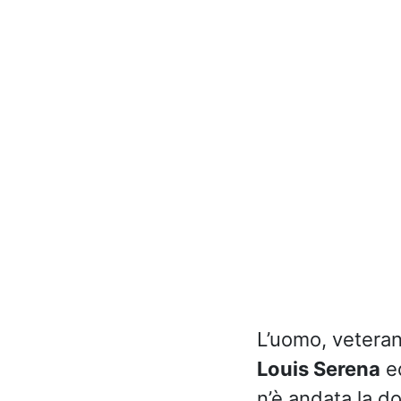
L’uomo, vetera
Louis Serena
ed
n’è andata la d