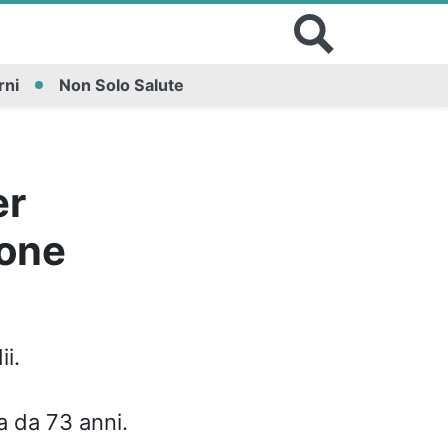
rni
Non Solo Salute
er
zone
i.
 da 73 anni.