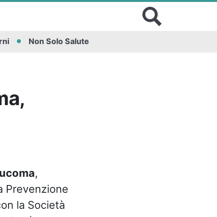
rni
Non Solo Salute
ma,
laucoma
,
la Prevenzione
con la Società