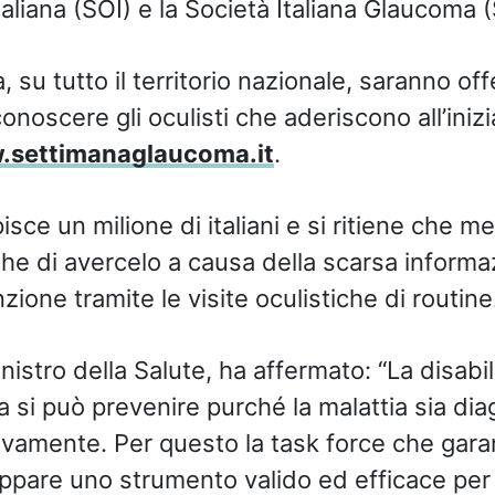
aliana (SOI) e la Società Italiana Glaucoma 
su tutto il territorio nazionale, saranno off
conoscere gli oculisti che aderiscono all’inizi
settimanaglaucoma.it
.
isce un milione di italiani e si ritiene che m
e di avercelo a causa della scarsa informaz
one tramite le visite oculistiche di routine
inistro della Salute, ha affermato: “La disabi
a si può prevenire purché la malattia sia dia
vamente. Per questo la task force che garant
 appare uno strumento valido ed efficace per