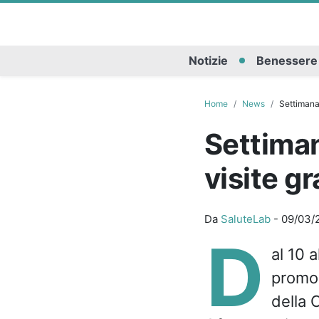
Notizie
Benessere
Home
News
Settimana 
Settima
visite gr
Da
SaluteLab
-
09/03/
D
al 10 
promos
della 