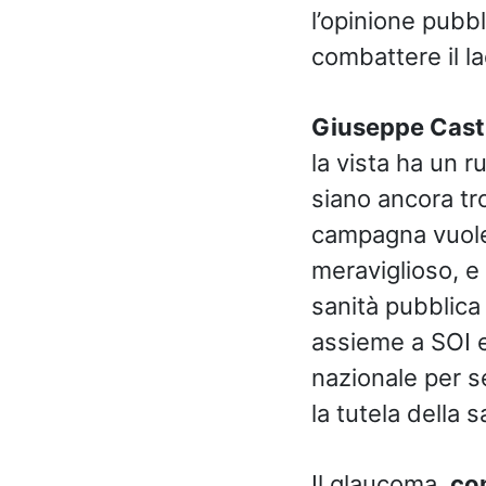
l’opinione pubbl
combattere il la
Giuseppe Cas
la vista ha un 
siano ancora tr
campagna vuole 
meraviglioso, e l
sanità pubblica
assieme a SOI e
nazionale per se
la tutela della s
Il glaucoma,
co