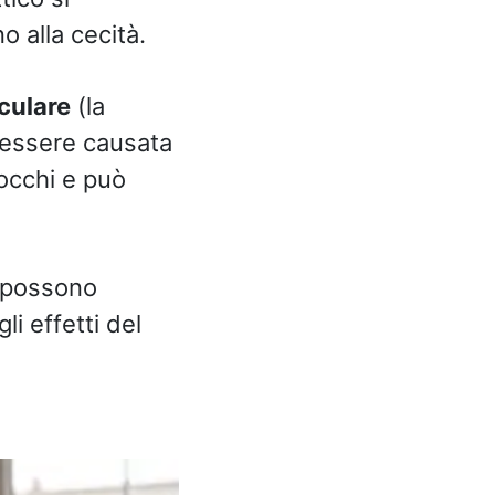
o alla cecità.
culare
(la
 essere causata
 occhi e può
a possono
li effetti del