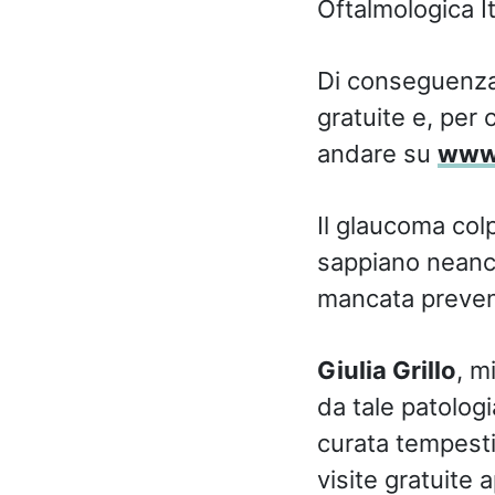
Oftalmologica It
Di conseguenza, 
gratuite e, per 
andare su
www.
Il glaucoma colp
sappiano neanch
mancata prevenzi
Giulia Grillo
, m
da tale patologi
curata tempesti
visite gratuite