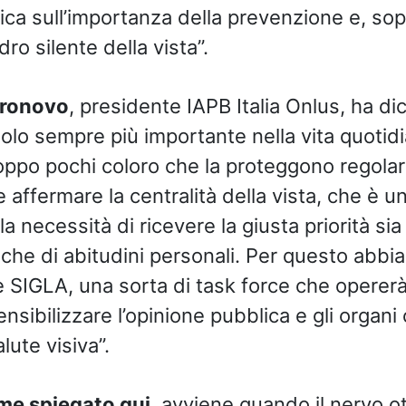
ica sull’importanza della prevenzione e, sop
dro silente della vista”.
tronovo
, presidente IAPB Italia Onlus, ha di
ruolo sempre più importante nella vita quoti
oppo pochi coloro che la proteggono regol
affermare la centralità della vista, che è u
a necessità di ricevere la giusta priorità sia a
 che di abitudini personali. Per questo abbi
 SIGLA, una sorta di task force che opererà 
nsibilizzare l’opinione pubblica e gli organ
alute visiva”.
me spiegato qui
, avviene quando il nervo ot