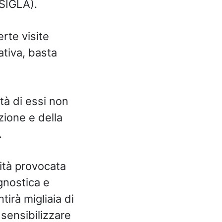
(SIGLA).
erte visite
ativa, basta
età di essi non
ione e della
.
lità provocata
gnostica e
irà migliaia di
 sensibilizzare