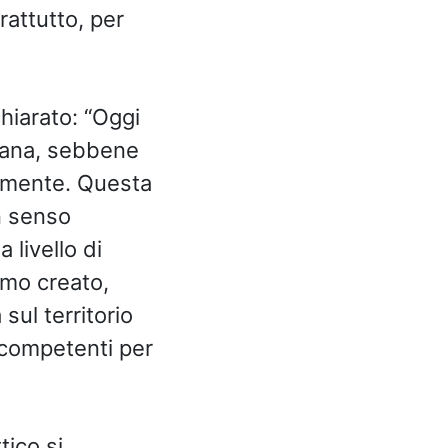
rattutto, per
chiarato: “Oggi
diana, sebbene
armente. Questa
n senso
 livello di
amo creato,
sul territorio
i competenti per
tico si