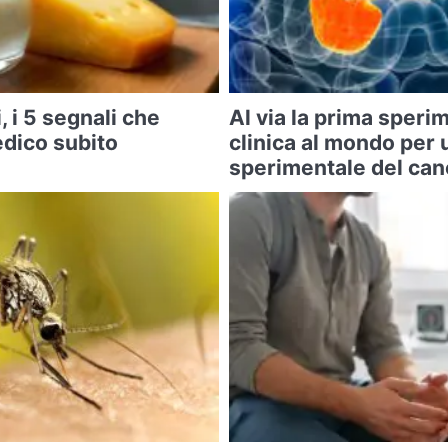
, i 5 segnali che
Al via la prima sper
edico subito
clinica al mondo per 
sperimentale del can