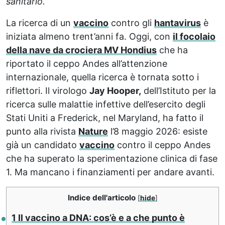
sanitario.
La ricerca di un
vaccino
contro gli
hantavirus
è
iniziata almeno trent’anni fa. Oggi, con
il focolaio
della nave da crociera MV Hondius
che ha
riportato il ceppo Andes all’attenzione
internazionale, quella ricerca è tornata sotto i
riflettori. Il virologo
Jay Hooper,
dell’Istituto per la
ricerca sulle malattie infettive dell’esercito degli
Stati Uniti a Frederick, nel Maryland, ha fatto il
punto alla rivista
Nature
l’8 maggio 2026: esiste
già un candidato
vaccino
contro il ceppo Andes
che ha superato la sperimentazione clinica di fase
1. Ma mancano i finanziamenti per andare avanti.
Indice dell'articolo
[
hide
]
1
Il vaccino a DNA: cos’è e a che punto è