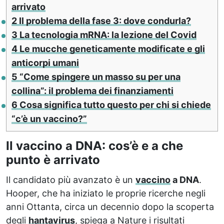
arrivato
2
Il problema della fase 3: dove condurla?
3
La tecnologia mRNA: la lezione del Covid
4
Le mucche geneticamente modificate e gli
anticorpi umani
5
“Come spingere un masso su per una
collina”: il problema dei finanziamenti
6
Cosa significa tutto questo per chi si chiede
“c’è un vaccino?”
Il vaccino a DNA: cos’è e a che
punto è arrivato
Il candidato più avanzato è un
vaccino
a DNA
.
Hooper, che ha iniziato le proprie ricerche negli
anni Ottanta, circa un decennio dopo la scoperta
degli
hantavirus
, spiega a Nature i risultati