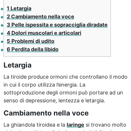
1
Letargia
2
Cambiamento nella voce
3
Pelle ispessita e sopracciglia diradate
4
Dolori muscolari e articolari
5
Problemi di udito
6
Perdita della libido
Letargia
La tiroide produce ormoni che controllano il modo
in cui il corpo utilizza l’energia. La
sottoproduzione degli ormoni può portare ad un
senso di depressione, lentezza e letargia.
Cambiamento nella voce
La ghiandola tiroidea e la
laringe
si trovano molto