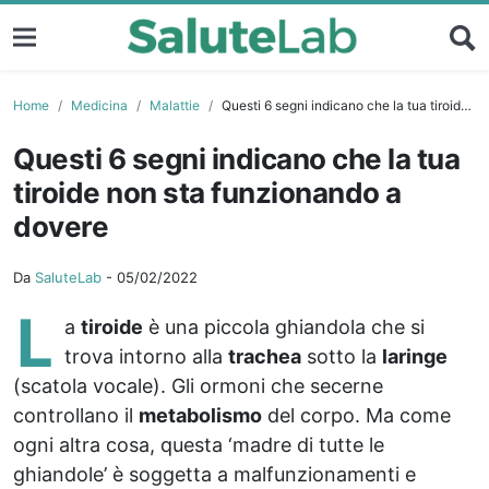
Home
Medicina
Malattie
Questi 6 segni indicano che la tua tiroide non sta funzionando a dovere
Questi 6 segni indicano che la tua
tiroide non sta funzionando a
dovere
Da
SaluteLab
-
05/02/2022
L
a
tiroide
è una piccola ghiandola che si
trova intorno alla
trachea
sotto la
laringe
(scatola vocale). Gli ormoni che secerne
controllano il
metabolismo
del corpo. Ma come
ogni altra cosa, questa ‘madre di tutte le
ghiandole’ è soggetta a malfunzionamenti e