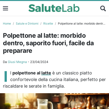
Home
Salute e Dintorni
Ricette
Polpettone al latte: morbido dentro, saporito fuori, facile da preparare
Polpettone al latte: morbido
dentro, saporito fuori, facile da
preparare
Da
Giusi Megna
-
23/04/2024
I
l
polpettone al
latte
è un classico piatto
confortevole della cucina italiana, perfetto per
riscaldare le serate in famiglia.