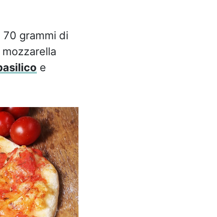
on 70 grammi di
i mozzarella
basilico
e