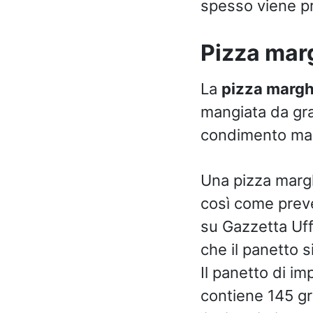
spesso viene pr
Pizza marg
La
pizza margh
mangiata da gra
condimento ma 
Una pizza marg
così come prev
su Gazzetta Uff
che il panetto s
Il panetto di i
contiene 145 gr