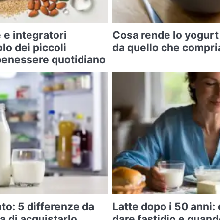
 e integratori
Cosa rende lo yogurt
olo dei piccoli
da quello che compri
l benessere quotidiano
ato: 5 differenze da
Latte dopo i 50 anni
 di acquistarlo
dare fastidio e quand