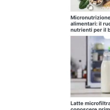
Micronutrizione
alimentari: il ru
nutrienti per i
Latte microfiltr
conoscere prima