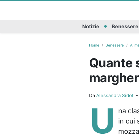
Notizie
Benessere
Home
Benessere
Alim
Quante s
margher
Da
Alessandra Sidoti
U
na cla
in cui
mozzare