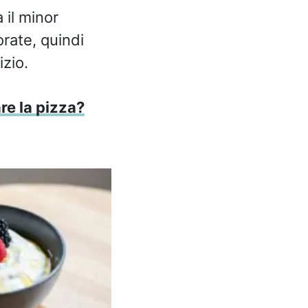
 il minor
orate, quindi
zio.
re la pizza?