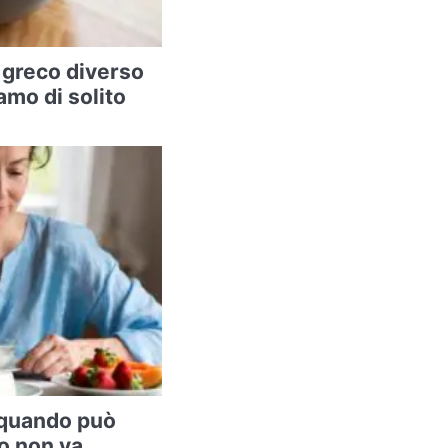
 greco diverso
amo di solito
: quando può
o non va