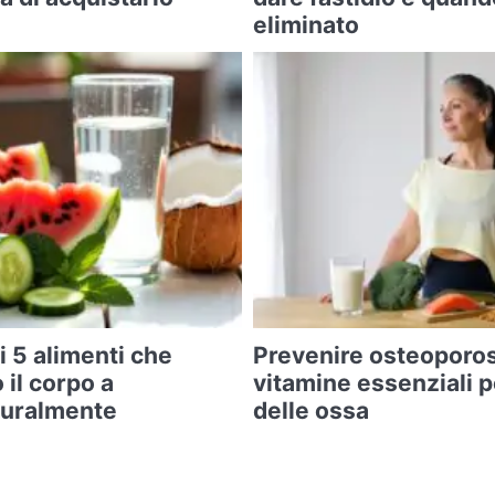
eliminato
i 5 alimenti che
Prevenire osteoporosi
 il corpo a
vitamine essenziali p
turalmente
delle ossa