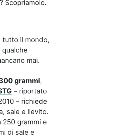
o? Scopriamolo.
n tutto il mondo,
e qualche
ancano mai.
-300 grammi
,
 STG
– riportato
2010 – richiede
 sale e lievito.
a 250 grammi e
i di sale e