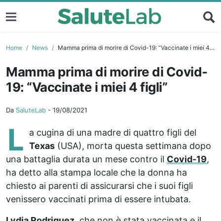
Home
News
Mamma prima di morire di Covid-19: “Vaccinate i miei 4 figli”
Mamma prima di morire di Covid-
19: “Vaccinate i miei 4 figli”
Da
SaluteLab
-
19/08/2021
L
a cugina di una madre di quattro figli del
Texas
(USA), morta questa settimana dopo
una battaglia durata un mese contro il
Covid-19
,
ha detto alla stampa locale che la donna ha
chiesto ai parenti di assicurarsi che i suoi figli
venissero vaccinati prima di essere intubata.
Lydia Rodriguez
, che non è stata vaccinata e il