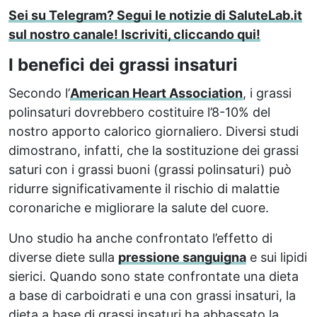
Sei su Telegram? Segui le notizie di SaluteLab.it
sul nostro canale! Iscriviti, cliccando qui!
I benefici dei grassi insaturi
Secondo l’
American Heart Association
, i grassi
polinsaturi dovrebbero costituire l’8-10% del
nostro apporto calorico giornaliero. Diversi studi
dimostrano, infatti, che la sostituzione dei grassi
saturi con i grassi buoni (grassi polinsaturi) può
ridurre significativamente il rischio di malattie
coronariche e migliorare la salute del cuore.
Uno studio ha anche confrontato l’effetto di
diverse diete sulla
pressione sanguigna
e sui lipidi
sierici. Quando sono state confrontate una dieta
a base di carboidrati e una con grassi insaturi, la
dieta a base di grassi insaturi ha abbassato la