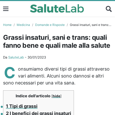
Home
Medicina
Domande e Risposte
Grassi insaturi, sani e trans: quali fanno bene e quali male alla salute
Grassi insaturi, sani e trans: quali
fanno bene e quali male alla salute
Da
SaluteLab
-
30/01/2023
C
onsumiamo diversi tipi di grassi attraverso
vari alimenti. Alcuni sono dannosi e altri
sono necessari per una vita sana.
Indice dell'articolo
[
hide
]
1
Tipi di grassi
2
I benefici dei grassi insaturi