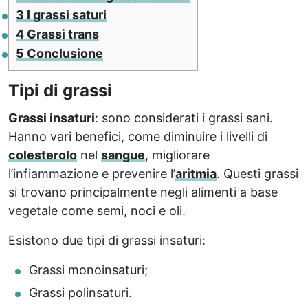
3
I grassi saturi
4
Grassi trans
5
Conclusione
Tipi di grassi
Grassi insaturi
: sono considerati i grassi sani.
Hanno vari benefici, come diminuire i livelli di
colesterolo
nel
sangue
, migliorare
l’infiammazione e prevenire l’
aritmia
. Questi grassi
si trovano principalmente negli alimenti a base
vegetale come semi, noci e oli.
Esistono due tipi di grassi insaturi:
Grassi monoinsaturi;
Grassi polinsaturi.