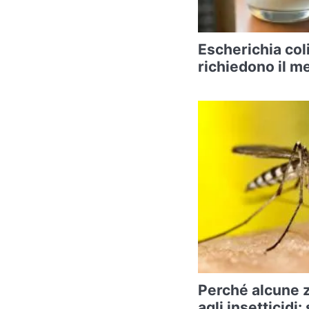
Escherichia coli
richiedono il m
Perché alcune 
agli insetticidi: