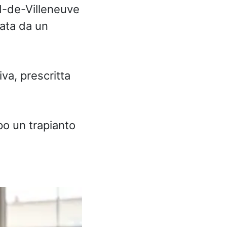
d-de-Villeneuve
sata da un
va, prescritta
po un trapianto