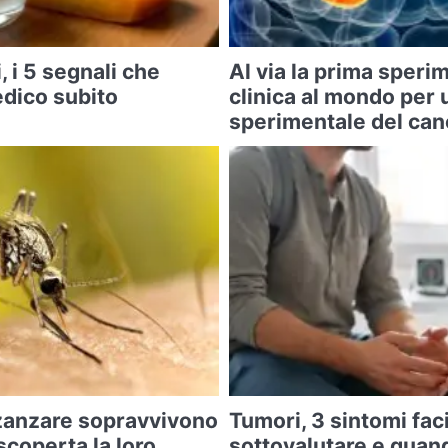
, i 5 segnali che
Al via la prima sper
edico subito
clinica al mondo per 
sperimentale del can
zanzare sopravvivono
Tumori, 3 sintomi faci
 scoperta la loro
sottovalutare e quan