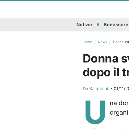
Notizie
Benessere
Home
News
Donna svil
Donna sv
dopo il 
Da
SaluteLab
-
01/11/2
U
na don
organi 