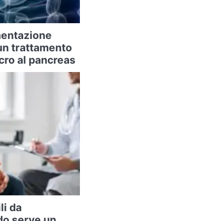
imentazione
un trattamento
cro al pancreas
li da
do serve un