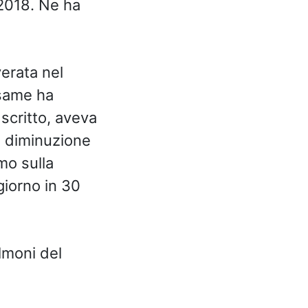
2018. Ne ha
verata nel
same ha
scritto, aveva
a diminuzione
mo sulla
giorno in 30
lmoni del