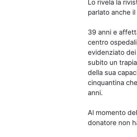
Lo rivela la rivi
parlato anche i
39 anni e affet
centro ospedali
evidenziato dei
subito un trapi
della sua capaci
cinquantina che
anni.
Al momento del 
donatore non ha