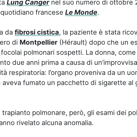
sta
Lung Canger
nel suo numero di ottobre 
l quotidiano francese
Le Monde
.
ta da
fibrosi cistica
, la paziente è stata rico
ero di
Montpellier
(Hérault) dopo che un e
 focolai polmonari sospetti. La donna, come 
anto due anni prima
a causa di un’improvvis
tà respiratoria
: l’organo proveniva da un uo
 aveva fumato un pacchetto di sigarette al 
trapianto polmonare, però, gli esami dei po
nno rivelato alcuna anomalia.